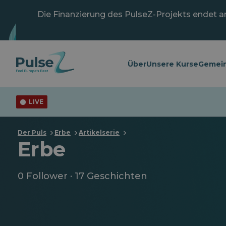
Zum
Hauptinhalt
Die Finanzierung des PulseZ-Projekts endet am 
springen
Über
Unsere Kurse
Gemein
LIVE
Der Puls
Erbe
Artikelserie
Erbe
0 Follower · 17 Geschichten