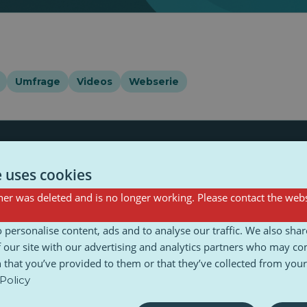
Umfrage
Videos
Webserie
e uses cookies
er was deleted and is no longer working. Please contact the webs
mein
Ambiente
Clima
Die Punkte verbinden
Erb
on
 personalise content, ads and to analyse our traffic. We also sha
 our site with our advertising and analytics partners who may co
 that you’ve provided to them or that they’ve collected from your 
Policy