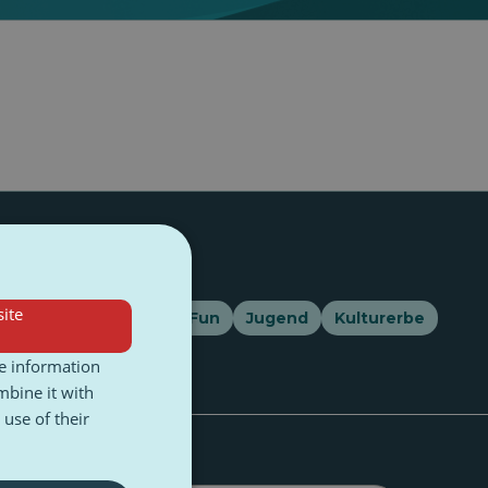
ite
e
Fehlinformation
Fun
Jugend
Kulturerbe
re information
mbine it with
use of their