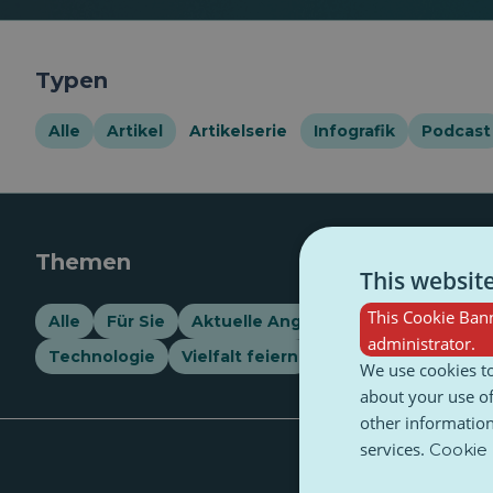
Typen
Alle
Artikel
Artikelserie
Infografik
Podcast
Themen
This websit
This Cookie Bann
Alle
Für Sie
Aktuelle Angelegenheiten
Allge
administrator.
Technologie
Vielfalt feiern
Vielfalt und Inklusi
We use cookies to
about your use of
other information
services.
Cookie 