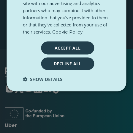
s
a
site with our advertising and analytics
I
t
m
h
partners who may combine it with other
n
Abonnieren
e
r
a
information that you’ve provided to them
e
m
or that they’ve collected from your use of
E
e
-
their services.
Cookie Policy
M
a
i
ACCEPT ALL
l
e
i
DECLINE ALL
n
SHOW DETAILS
Öffnet
Öffnet
Öffnet
Öffnet
Öffnet
Öffnet
in
in
in
in
in
in
einer
einer
einer
einer
einer
einer
neuen
neuen
neuen
neuen
neuen
neuen
Registerkarte
Registerkarte
Registerkarte
Registerkarte
Registerkarte
Registerkarte
Über