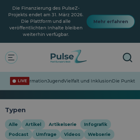
Zum
Die Finanzierung des PulseZ-
Hauptinhalt
springen
Projekts endet am 31. März 2026.
Die Plattform und alle
Mehr erfahren
veröffentlichten Inhalte bleiben
weiterhin verfügbar.
Der Puls
Clima
Artikelserie
Clima
Fehlinformation
Jugend
Vielfalt und Inklusion
Die Punkte 
LIVE
0 Follower · 24 Geschichten
Typen
Alle
Artikel
Artikelserie
Infografik
Podcast
Umfrage
Videos
Webserie