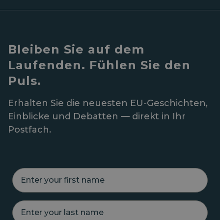
Bleiben Sie auf dem
Laufenden. Fühlen Sie den
Puls.
Erhalten Sie die neuesten EU-Geschichten,
Einblicke und Debatten — direkt in Ihr
Postfach.
E
n
t
e
E
r
n
y