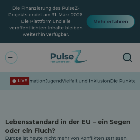
Zum
Die Finanzierung des PulseZ-
Hauptinhalt
springen
Projekts endet am 31. März 2026.
Die Plattform und alle
Mehr erfahren
veröffentlichten Inhalte bleiben
weiterhin verfügbar.
Der Puls
Artikelserie
Artikelserie
Fehlinformation
Jugend
Vielfalt und Inklusion
Die Punkte v
LIVE
Lebensstandard in der EU – ein Segen
oder ein Fluch?
Europa ist heute nicht mehr von Konflikten zerrissen,