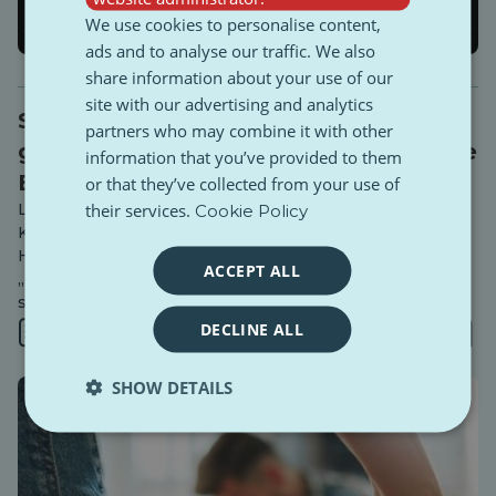
We use cookies to personalise content,
ads and to analyse our traffic. We also
share information about your use of our
site with our advertising and analytics
Schwedens Geheimnis im Kampf
partners who may combine it with other
gegen Banden: Malmös überraschende
information that you’ve provided to them
Ergebnisse
or that they’ve collected from your use of
their services.
Lässt sich der Kreislauf der Bandengewalt durch eine
Cookie Policy
Kombination aus harter Strafverfolgung und
Hilfsangeboten durchbrechen? Schwedens
ACCEPT ALL
„Gruppengewaltintervention“ (GVI), in Malmö als „Sluta
skjut“ bekannt, scheint dies zu bestätigen.
DECLINE ALL
4 min
SHOW DETAILS