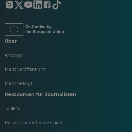
Öffnet
Öffnet
Öffnet
Öffnet
Öffnet
Öffnet
in
in
in
in
in
in
einer
einer
einer
einer
einer
einer
neuen
neuen
neuen
neuen
neuen
neuen
Registerkarte
Registerkarte
Registerkarte
Registerkarte
Registerkarte
Registerkarte
Über
Anzeiger
Meist veröffentlicht
Meist befolgt
Ressourcen für Journalisten
Toolkits
PulseZ Content Style Guide