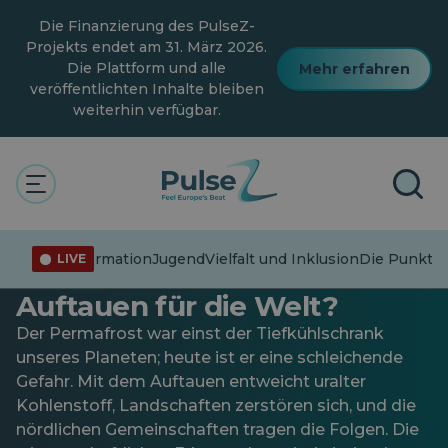
Zum
Die Finanzierung des PulseZ-
Hauptinhalt
springen
Projekts endet am 31. März 2026.
Die Plattform und alle
Mehr erfahren
veröffentlichten Inhalte bleiben
weiterhin verfügbar.
Aktuelle Angelegenheiten
Allgemein
Clima
Die Punkte verbinden
Wie dauerhaft ist Permafrost
Fehlinformation
Jugend
Vielfalt und Inklusion
Die Punkte 
LIVE
– und was bedeutet sein
Auftauen für die Welt?
Der Permafrost war einst der Tiefkühlschrank
unseres Planeten; heute ist er eine schleichende
Gefahr. Mit dem Auftauen entweicht uralter
Kohlenstoff, Landschaften zerstören sich, und die
nördlichen Gemeinschaften tragen die Folgen. Die