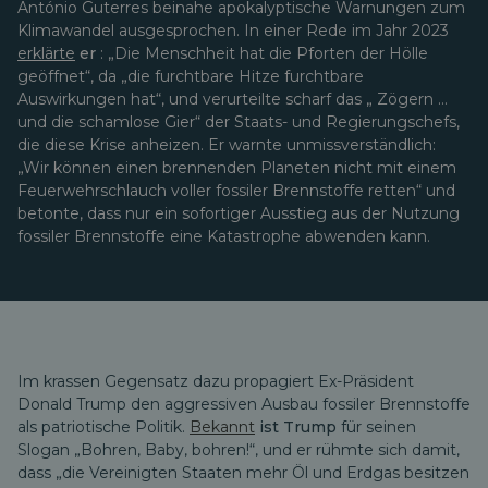
António Guterres beinahe apokalyptische Warnungen zum
Klimawandel ausgesprochen. In einer Rede im Jahr 2023
erklärte
er
:
„Die Menschheit hat die Pforten der Hölle
geöffnet“,
da
„die furchtbare Hitze furchtbare
Auswirkungen hat“,
und verurteilte scharf das „
Zögern …
und die schamlose Gier“ der Staats- und Regierungschefs,
die diese Krise anheizen. Er warnte unmissverständlich:
„Wir können einen brennenden Planeten nicht mit einem
Feuerwehrschlauch voller fossiler Brennstoffe retten“ und
betonte, dass nur ein sofortiger Ausstieg aus der Nutzung
fossiler Brennstoffe eine Katastrophe abwenden kann.
Im krassen Gegensatz dazu propagiert Ex-Präsident
Donald Trump den aggressiven Ausbau fossiler Brennstoffe
als patriotische Politik.
Bekannt
ist Trump
für seinen
Slogan „Bohren, Baby, bohren!“, und er rühmte sich damit,
dass „die Vereinigten Staaten mehr Öl und Erdgas besitzen