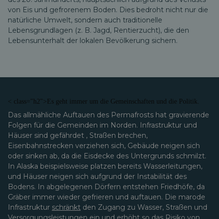
von Eis und gefrorenem Boden. Dies bedroht nicht nur die
natürliche Umwelt, sondern auch traditionelle
Lebensgrundlagen (z. B. Jagd, Rentierzucht), die den
Lebensunterhalt der lokalen Bevölkerung sichern.
< class="h2">Es geht immer um die Gemeinschaften und die Politik.
Das allmähliche Auftauen des Permafrosts hat gravierende
Folgen für die Gemeinden im Norden. Infrastruktur und
Häuser sind gefährdet
,
Straßen brechen,
Eisenbahnstrecken verziehen sich, Gebäude neigen sich
oder sinken ab, da die Eisdecke des Untergrunds schmilzt.
In Alaska beispielsweise platzen bereits Wasserleitungen,
und Häuser neigen sich aufgrund der Instabilität des
Bodens. In abgelegenen Dörfern entstehen Friedhöfe, da
Gräber immer wieder gefrieren und auftauen. Die marode
Infrastruktur
schränkt
den Zugang zu Wasser, Straßen und
Versorgungsleistungen ein und erhöht so das Risiko von