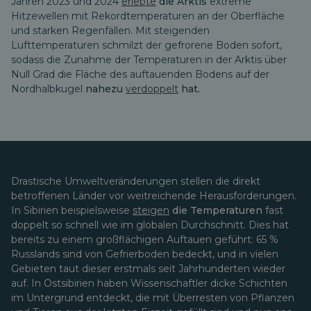
Jahren 2023 und 2024
erlebte
die Arktis
extreme
Hitzewellen mit Rekordtemperaturen an der Oberfläche
und starken Regenfällen. Mit steigenden
Lufttemperaturen schmilzt der gefrorene Boden sofort,
sodass die Zunahme der Temperaturen in der Arktis über
Null Grad
die Fläche des auftauenden Bodens auf der
Nordhalbkugel
nahezu
verdoppelt
hat.
Drastische Umweltveränderungen stellen die direkt
betroffenen Länder vor weitreichende Herausforderungen.
In Sibirien beispielsweise
steigen
die Temperaturen
fast
doppelt so schnell wie im globalen Durchschnitt. Dies hat
bereits zu einem großflächigen Auftauen geführt: 65 %
Russlands sind von Gefrierboden bedeckt, und in vielen
Gebieten taut dieser erstmals seit Jahrhunderten wieder
auf. In Ostsibirien haben Wissenschaftler dicke Schichten
im Untergrund entdeckt, die mit Überresten von Pflanzen