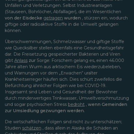
Unfällen und Verletzungen. Selbst Industrieanlagen
(Stauseen, Bohrlöcher, Abfalllager), die im Wesentlichen
von der Eisdecke
getragen
wurden
, stürzen ein, wodurch
giftige oder radioaktive Stoffe in die Umwelt gelangen
können.
Überschwemmungen, Schmelzwasser und giftige Stoffe
wie Quecksilber stellen ebenfalls eine Gesundheitsgefahr
dar. Die Freisetzung gespeicherter Bakterien und Viren
gibt
Anlass
zur
Sorge: Forschern gelang es, einen 46.000
Jahre alten Wurm aus arktischem Eis wiederzubeleben,
und Warnungen vor dem „Erwachen“ uralter
Krankheitserreger häufen sich. Dies schürt zweifellos die
Befürchtung ähnlicher Folgen wie bei COVID-19.
Insgesamt sind Leben und Gesundheit der Bewohner
durch minderwertiges Trinkwasser, Umweltverschmutzung
und sogar psychischen Stress
bedroht
, wenn Gemeinden
zur Umsiedlung gezwungen werden.
Die wirtschaftlichen Folgen sind nicht zu unterschätzen;
Studien
schätzen
, dass allein in Alaska die Schäden an