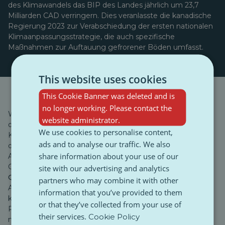
des Klimawandels das BIP des Landes jährlich um 23,7
Milliarden CAD verringern. Dies veranlasste die kanadische
Regierung 2023 zur Verabschiedung der ersten nationalen
Klimaanpassungsstrategie, die auch spezifische
Maßnahmen zur Auftauung gefrorener Böden umfasst.
This website uses cookies
This Cookie Banner was deleted and is
no longer working. Please contact the
Weltweit reichen die politischen Reaktionen von
website administrator.
organisierten Initiativen bis hin zu massiver Blockade.
We use cookies to personalise content,
Kanada und die skandinavischen Länder haben begonnen,
ads and to analyse our traffic. We also
die Bedrohung durch den Permafrost in ihre nationalen
share information about your use of our
Anpassungsstrategien aufzunehmen. Die EU hat über die
Gemeinsame Forschungsstelle (JRC)
das Projekt FROST-
site with our advertising and analytics
QUAKE
ins Leben gerufen
, um zu untersuchen, wie das
partners who may combine it with other
Auftauen des Permafrosts in seismisch aktiven Gebieten
information that you’ve provided to them
kritische Infrastrukturen gefährdet. In Ländern wie
or that they’ve collected from your use of
Russland hingegen
begann
die Planung
sehr spät; ein
their services.
Cookie Policy
nationaler Anpassungsplan wurde erst 2019 nach