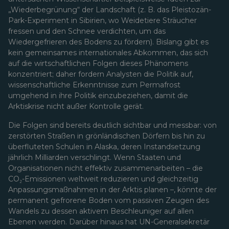
„Wiederbegrünung“ der Landschaft (z. B. das Pleistozän-
Park-Experiment in Sibirien, wo Weidetiere Sträucher
fressen und den Schnee verdichten, um das
Wiedergefrieren des Bodens zu fördern). Bislang gibt es
kein gemeinsames internationales Abkommen, das sich
auf die wirtschaftlichen Folgen dieses Phänomens
konzentriert; daher fordern Analysten die Politik auf,
wissenschaftliche Erkenntnisse zum Permafrost
umgehend in ihre Politik einzubeziehen, damit die
Arktiskrise nicht außer Kontrolle gerät.
Die Folgen sind bereits deutlich sichtbar und messbar: von
zerstörten Straßen in grönländischen Dörfern bis hin zu
überfluteten Schulen in Alaska, deren Instandsetzung
jährlich Milliarden verschlingt. Wenn Staaten und
Organisationen nicht effektiv zusammenarbeiten – die
CO₂-Emissionen weltweit reduzieren und gleichzeitig
Anpassungsmaßnahmen in der Arktis planen –, könnte der
permanent gefrorene Boden vom passiven Zeugen des
Wandels zu dessen aktivem Beschleuniger auf allen
Ebenen werden. Darüber hinaus hat UN-Generalsekretär