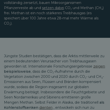
vollständig zersetzt, bauen Mikroorganismen
Pflanzenreste ab und
setzen dabei
CO₂ und Methan (CH₄)
frei. Methan ist ein noch stärkeres Treibhausgas (es
speichert über 100 Jahre etwa 28-mal mehr Wärme als
CO₂).
Jüngste Studien bestätigen, dass die Arktis mittlerweile zu
einem bedeutenden Verursacher von Treibhausgasen
geworden ist. Internationale Forschungsergebnisse
zeigen
beispielsweise,
dass die CO₂-Aufnahme durch die
Vegetation zwischen 2000 und 2020 durch CO₂- und CH₄-
Emissionen aus Seen, Flüssen und Bränden kompensiert
wurde, sodass die Region insgesamt zur globalen
Erwärmung beiträgt. Insbesondere die Feuchtgebiete und
Seen Nordamerikas und Sibiriens emittieren große
Mengen Methan. Selbst Felder in Alaska, die traditionell
als
Kohlenstoffsenken
dienten
, entwickeln sich nun zu