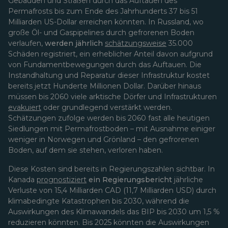
Gebäuden und Straßen durch das Auftauen des
Permafrosts bis zum Ende des Jahrhunderts 37 bis 51
Milliarden US-Dollar erreichen könnten. In Russland, wo
große Öl- und Gaspipelines durch gefrorenen Boden
verlaufen,
werden jährlich
schätzungsweise
35.000
Schäden registriert, ein erheblicher Anteil davon aufgrund
von Fundamentbewegungen durch das Auftauen. Die
Instandhaltung und Reparatur dieser Infrastruktur kostet
bereits jetzt Hunderte Millionen Dollar. Darüber hinaus
müssen bis 2060 viele arktische Dörfer und Infrastrukturen
evakuiert
oder grundlegend verstärkt werden.
Schätzungen zufolge werden bis 2060 fast alle heutigen
Siedlungen mit Permafrostboden – mit Ausnahme einiger
weniger in Norwegen und Grönland – den gefrorenen
Boden, auf dem sie stehen, verloren haben.
Diese Kosten sind bereits in Regierungszahlen sichtbar. In
Kanada
prognostiziert
ein Regierungsbericht
jährliche
Verluste von 15,4 Milliarden CAD (11,7 Milliarden USD) durch
klimabedingte Katastrophen bis 2030, während die
Auswirkungen des Klimawandels das BIP bis 2030 um 1,5 %
reduzieren könnten. Bis 2025 könnten die Auswirkungen