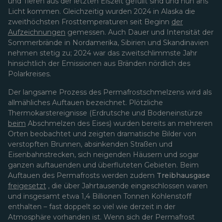
und Tieren aus der letzten Eiszeit gefüllt sind und nun ans
Licht kommen. Gleichzeitig wurden 2024 in Alaska die
zweithöchsten Frosttemperaturen seit Beginn
der
Aufzeichnungen
gemessen. Auch Dauer und Intensität der
Sommerbrände in Nordamerika, Sibirien und Skandinavien
nehmen stetig zu; 2024 war das zweitschlimmste Jahr
hinsichtlich der Emissionen aus Bränden nördlich des
Polarkreises.
Der langsame Prozess des Permafrostschmelzens wird als
allmähliches Auftauen bezeichnet. Plötzliche
Thermokarstereignisse (Erdrutsche und Bodeneinstürze
beim
Abschmelzen des Eises) wurden bereits an mehreren
Orten beobachtet und zeigten dramatische Bilder von
verstopften Brunnen, absinkenden Straßen und
Eisenbahnstrecken, sich neigenden Häusern und sogar
ganzen auftauenden und überfluteten Gebieten. Beim
Auftauen des Permafrosts werden zudem
Treibhausgase
freigesetzt
, die über Jahrtausende eingeschlossen waren
und insgesamt etwa 1,4 Billionen Tonnen Kohlenstoff
enthalten – fast doppelt so viel wie derzeit in der
Atmosphäre vorhanden ist. Wenn sich der Permafrost