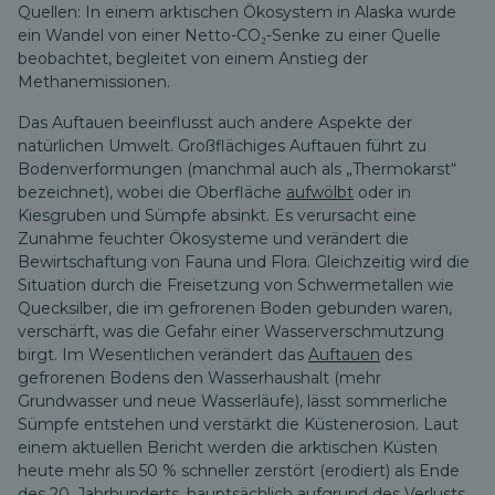
Quellen: In einem arktischen Ökosystem in Alaska wurde
ein Wandel von einer Netto-CO₂-Senke zu einer Quelle
beobachtet, begleitet von einem Anstieg der
Methanemissionen.
Das Auftauen beeinflusst auch andere Aspekte der
natürlichen Umwelt. Großflächiges Auftauen führt zu
Bodenverformungen (manchmal auch als „Thermokarst“
bezeichnet), wobei die Oberfläche
aufwölbt
oder in
Kiesgruben und Sümpfe absinkt. Es verursacht eine
Zunahme feuchter Ökosysteme und verändert die
Bewirtschaftung von Fauna und Flora. Gleichzeitig wird die
Situation durch die Freisetzung von Schwermetallen wie
Quecksilber, die im gefrorenen Boden gebunden waren,
verschärft, was die Gefahr einer Wasserverschmutzung
birgt. Im Wesentlichen verändert das
Auftauen
des
gefrorenen Bodens den Wasserhaushalt (mehr
Grundwasser und neue Wasserläufe), lässt sommerliche
Sümpfe entstehen und verstärkt die Küstenerosion. Laut
einem aktuellen Bericht werden die arktischen Küsten
heute mehr als 50 % schneller zerstört (erodiert) als Ende
des 20. Jahrhunderts, hauptsächlich aufgrund des Verlusts