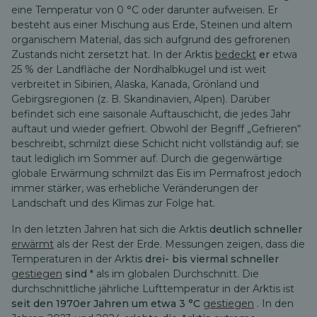
eine Temperatur von 0 °C oder darunter aufweisen. Er
besteht aus einer Mischung aus Erde, Steinen und altem
organischem Material, das sich aufgrund des gefrorenen
Zustands nicht zersetzt hat. In der Arktis
bedeckt
er
etwa
25 % der Landfläche der Nordhalbkugel und ist weit
verbreitet in Sibirien, Alaska, Kanada, Grönland und
Gebirgsregionen (z. B. Skandinavien, Alpen). Darüber
befindet sich eine saisonale Auftauschicht, die jedes Jahr
auftaut und wieder gefriert. Obwohl der Begriff „Gefrieren“
beschreibt, schmilzt diese Schicht nicht vollständig auf; sie
taut lediglich im Sommer auf. Durch die gegenwärtige
globale Erwärmung schmilzt das Eis im Permafrost jedoch
immer stärker, was erhebliche Veränderungen der
Landschaft und des Klimas zur Folge hat.
In den letzten Jahren hat sich die Arktis
deutlich schneller
erwärmt
als der Rest der Erde. Messungen zeigen, dass die
Temperaturen in der Arktis
drei- bis viermal schneller
gestiegen
sind
* als im globalen Durchschnitt. Die
durchschnittliche jährliche Lufttemperatur in der Arktis ist
seit den 1970er Jahren um etwa 3 °C
gestiegen
. In den