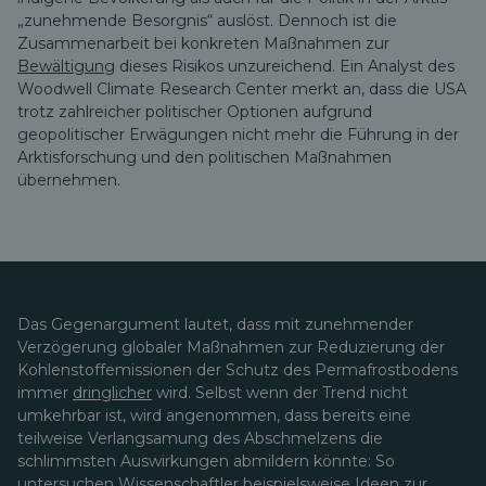
„zunehmende Besorgnis“ auslöst. Dennoch ist die
Zusammenarbeit bei konkreten Maßnahmen zur
Bewältigung
dieses Risikos unzureichend. Ein Analyst des
Woodwell Climate Research Center merkt an, dass die USA
trotz zahlreicher politischer Optionen aufgrund
geopolitischer Erwägungen nicht mehr die Führung in der
Arktisforschung und den politischen Maßnahmen
übernehmen.
Das Gegenargument lautet, dass mit zunehmender
Verzögerung globaler Maßnahmen zur Reduzierung der
Kohlenstoffemissionen der Schutz des Permafrostbodens
immer
dringlicher
wird. Selbst wenn der Trend nicht
umkehrbar ist, wird angenommen, dass bereits eine
teilweise Verlangsamung des Abschmelzens die
schlimmsten Auswirkungen abmildern könnte: So
untersuchen Wissenschaftler beispielsweise Ideen zur