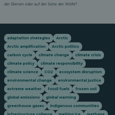
der Bienen oder auf der Seite der Wölfe?
adaptation strategies
Arctic
Arctic amplification
Arctic politics
carbon cycle
climate change
climate crisis
climate policy
climate responsibility
climate science
CO2
ecosystem disruption
environmental change
environmental justice
extreme weather
fossil fuels
frozen soil
global emissions
global warming
greenhouse gases
indigenous communities
infrastructure collapse
melting ice
methane