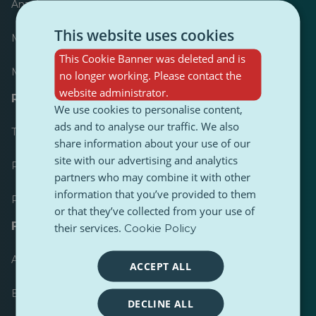
Anzeiger
This website uses cookies
Meist veröffentlicht
This Cookie Banner was deleted and is
Meist befolgt
no longer working. Please contact the
website administrator.
Ressourcen für Journalisten
We use cookies to personalise content,
ads and to analyse our traffic. We also
Toolkits
share information about your use of our
site with our advertising and analytics
PulseZ Content Style Guide
partners who may combine it with other
information that you’ve provided to them
PulseZ Beitragsleitfaden für Autoren
or that they’ve collected from your use of
FAQs
their services.
Cookie Policy
Anfrage einreichen
ACCEPT ALL
Ein Problem melden
DECLINE ALL