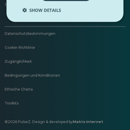
Feedback hinterlassen
SHOW DETAILS
Datenschutzbestimmungen
Cookie-Richtlinie
Zugänglichkeit
Bedingungen und Konditionen
Ethische Charta
Toolkits
©2026 PulseZ. Design & developed by
Matrix Internet
Öffnet
in