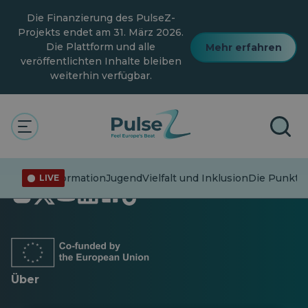
Zum
Die Finanzierung des PulseZ-
Hauptinhalt
springen
Projekts endet am 31. März 2026.
Die Plattform und alle
Mehr erfahren
veröffentlichten Inhalte bleiben
weiterhin verfügbar.
Fehlinformation
Jugend
Vielfalt und Inklusion
Die Punkte
LIVE
Öffnet
Öffnet
Öffnet
Öffnet
Öffnet
Öffnet
in
in
in
in
in
in
einer
einer
einer
einer
einer
einer
neuen
neuen
neuen
neuen
neuen
neuen
Registerkarte
Registerkarte
Registerkarte
Registerkarte
Registerkarte
Registerkarte
Über