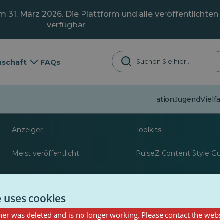
31. März 2026. Die Plattform und alle veröffentlichten 
verfügbar.
schaft
FAQs
Fehlinformation
Jugend
Vielf
Über
Ressourcen für Jour
Anzeiger
Toolkits
Meist veröffentlicht
PulseZ Content Style G
Meist befolgt
PulseZ Beitragsleitfaden
Autoren
e uses cookies
er was deleted and is no longer working. Please contact the webs