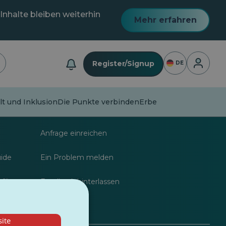
Inhalte bleiben weiterhin
Mehr erfahren
Anmeldu
Register/Signup
DE
alt und Inklusion
Die Punkte verbinden
Erbe
nalisten
FAQs
Anfrage einreichen
uide
Ein Problem melden
 für
Feedback hinterlassen
ite