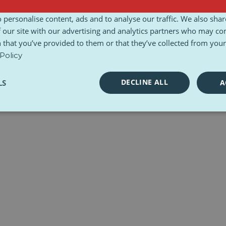
gungen und Konditionen
Ethische Charta
Toolkits
 personalise content, ads and to analyse our traffic. We also sha
 our site with our advertising and analytics partners who may co
 that you’ve provided to them or that they’ve collected from your 
Policy
DECLINE ALL
LS
A