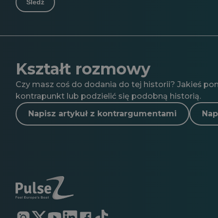
Śledź
Kształt rozmowy
Czy masz coś do dodania do tej historii? Jakieś po
kontrapunkt lub podzielić się podobną historią.
Napisz artykuł z kontrargumentami
Nap
Otwiera
Otwiera
Otwiera
Otwiera
Otwiera
Otwiera