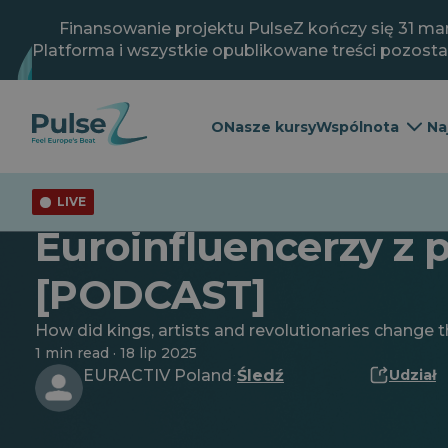
Przejdź
do
Finansowanie projektu PulseZ kończy się 31 mar
głównej
Platforma i wszystkie opublikowane treści pozost
treści
O
Nasze kursy
Wspólnota
Na
LIVE
Dziedzictwo kulturowe
Euroinfluencerzy z p
[PODCAST]
How did kings, artists and revolutionaries change 
1 min read · 18 lip 2025
EURACTIV Poland
Śledź
Udział
·