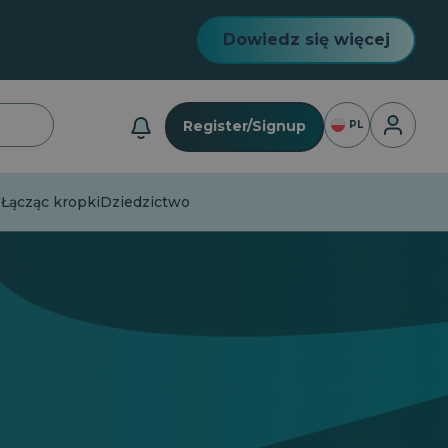
Dowiedz się więcej
Logowan
Register/Signup
PL
Łącząc kropki
Dziedzictwo