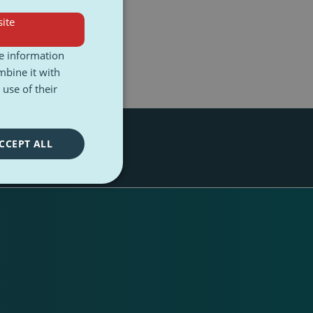
ite
re information
mbine it with
use of their
CCEPT ALL
ia
zasięgi