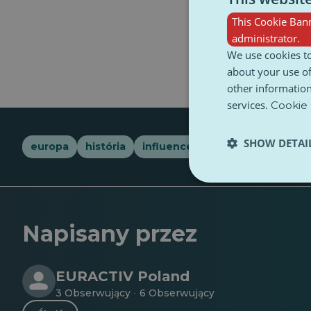
This Cookie Bann
administrator.
We use cookies to
about your use of
other information
services.
Cookie 
SHOW DETAI
europa
história
influencerzy
kultura
nauk
Napisany przez
EURACTIV Poland
3 Obserwujący
6 Obserwujący
·