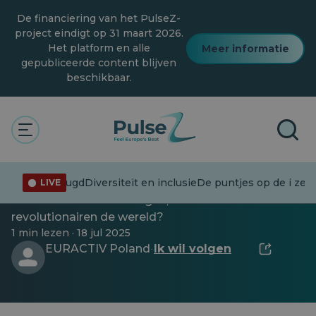
Overslaan
De financiering van het PulseZ-
naar
hoofdinhoud
project eindigt op 31 maart 2026.
Het platform en alle
Meer informatie
gepubliceerde content blijven
beschikbaar.
Cultureel erfgoed
Euroinfluencers uit het
verleden [PODCAST]
informatie
Jeugd
Diversiteit en inclusie
De puntjes op de i zet
LIVE
Hoe veranderden koningen, kunstenaars en
revolutionairen de wereld?
1 min lezen · 18 jul 2025
EURACTIV Poland
Ik wil volgen
·