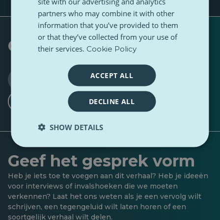
site with our advertising and analytics
partners who may combine it with other
information that you’ve provided to them
or that they’ve collected from your use of
Geschreven door
their services.
Cookie Policy
EURACTIV Poland
ACCEPT ALL
3 Volgers
6 Volgers
·
DECLINE ALL
Ik wil volgen
SHOW DETAILS
Geef het gesprek vorm
Heb je iets toe te voegen aan dit verhaal? Heb je ideeën
voor interviews of invalshoeken die we moeten
verkennen? Laat het ons weten als je een vervolg wilt
schrijven, een tegengeluid wilt laten horen of een
soortgelijk verhaal wilt delen.