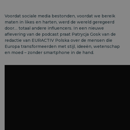
Voordat sociale media bestonden, voordat we bereik
maten in likes en harten, werd de wereld geregeerd
door… totaal andere influencers. In een nieuwe
aflevering van de podcast praat Patrycja Gosk van de
redactie van EURACTIV Polska over de mensen die
Europa transformeerden met stijl, ideeën, wetenschap
en moed – zonder smartphone in de hand.