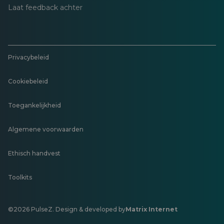
Laat feedback achter
Privacybeleid
Cookiebeleid
Toegankelijkheid
Algemene voorwaarden
Ethisch handvest
Toolkits
©2026 PulseZ. Design & developed by
Matrix Internet
Opent
in