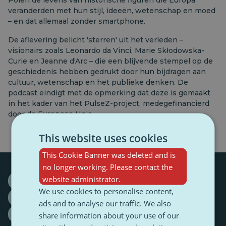
Polen de levens van historische figuren die Europa
veranderden met hun stijl, ideeën, wetenschap en moed
– en dat allemaal zonder smartphone.
De aflevering belicht 'sterren' uit het verleden –
visionairs zoals Leonardo da Vinci, Marie Skłodowska-
Curie en Jeanne d'Arc – die een blijvende stempel op de
geschiedenis hebben gedrukt door hun bijdragen aan
cultuur, wetenschap en het publieke denken. De
podcast eindigt met de opmerking dat deze is gemaakt
in het kader van het PulseZ-project, medegefinancierd
door de Europese Unie.
This website uses cookies
This Cookie Banner was deleted and is
no longer working. Please contact the
website administrator.
europa
história
influencerzy
kultura
We use cookies to personalise content,
nauka
Picasso
Podcast
Polityka społeczna
ads and to analyse our traffic. We also
social media
zasięgi
share information about your use of our