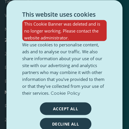
Tabela wyników
This website uses cookies
Większość opublikowanych
This Cookie Banner was deleted and is
Najczęściej śledzony
no longer working. Please contact the
website administrator.
Zasoby dla dziennikarzy
We use cookies to personalise content,
ads and to analyse our traffic. We also
Zestawy narzędzi
share information about your use of our
site with our advertising and analytics
Przewodnik stylistyczny treści PulseZ
partners who may combine it with other
information that you’ve provided to them
Przewodnik po postach dla współtwórców PulseZ
or that they’ve collected from your use of
Najczęściej zadawane pytania
their services.
Cookie Policy
Prześlij żądanie
ACCEPT ALL
Zgłoś problem
DECLINE ALL