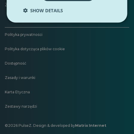
Zostaw opinię
SHOW DETAILS
Polityka prywatności
Polityka dotycząca plików cookie
Dostępność
Zasady i warunki
Karta Etyczna
Zestawy narzędzi
©2026 PulseZ. Design & developed by
Matrix Internet
Otwiera
się