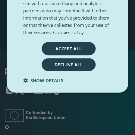
s
a
site with our advertising and analytics
s
t
m
w
partners who may combine it with other
n
Subskrybuj
e
ó
a
information that you’ve provided to them
j
m
or that they’ve collected from your use of
a
e
d
their services.
Cookie Policy
r
e
s
ACCEPT ALL
e
-
m
DECLINE ALL
a
i
SHOW DETAILS
l
Otwiera
Otwiera
Otwiera
Otwiera
Otwiera
Otwiera
się
się
się
się
się
się
w
w
w
w
w
w
nowej
nowej
nowej
nowej
nowej
nowej
karcie
karcie
karcie
karcie
karcie
karcie
O