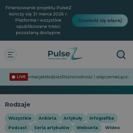
Przejdź
Finansowanie projektu PulseZ
do
głównej
kończy się 31 marca 2026 r.
treści
Platforma i wszystkie
Dowiedz się więcej
opublikowane treści
pozostaną dostępne.
The Pulse
Dziedzictwo kulturowe
Wideo
Dziedzictwo kulturowe
Dezinformacja
Młodzież
Różnorodność i włączenie
Łącząc
LIVE
0 Obserwujący · 39 historie
Rodzaje
Wszystkie
Ankieta
Artykuły
Infografika
Podcast
Seria artykułów
Webseria
Wideo