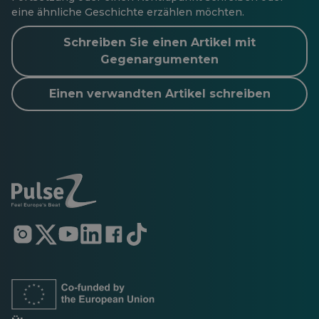
eine ähnliche Geschichte erzählen möchten.
Schreiben Sie einen Artikel mit
Gegenargumenten
Einen verwandten Artikel schreiben
Öffnet
Öffnet
Öffnet
Öffnet
Öffnet
Öffnet
in
in
in
in
in
in
einer
einer
einer
einer
einer
einer
neuen
neuen
neuen
neuen
neuen
neuen
Registerkarte
Registerkarte
Registerkarte
Registerkarte
Registerkarte
Registerkarte