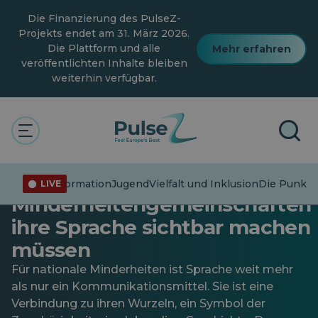
Zum
Die Finanzierung des PulseZ-
Hauptinhalt
springen
Projekts endet am 31. März 2026.
Die Plattform und alle
Mehr erfahren
veröffentlichten Inhalte bleiben
weiterhin verfügbar.
Die Punkte verbinden
Sprache und Identität:
Warum
Fehlinformation
Jugend
Vielfalt und Inklusion
Die Punkte
LIVE
Minderheitengemeinschaften
ihre Sprache sichtbar machen
müssen
Für nationale Minderheiten ist Sprache weit mehr
als nur ein Kommunikationsmittel. Sie ist eine
Verbindung zu ihren Wurzeln, ein Symbol der