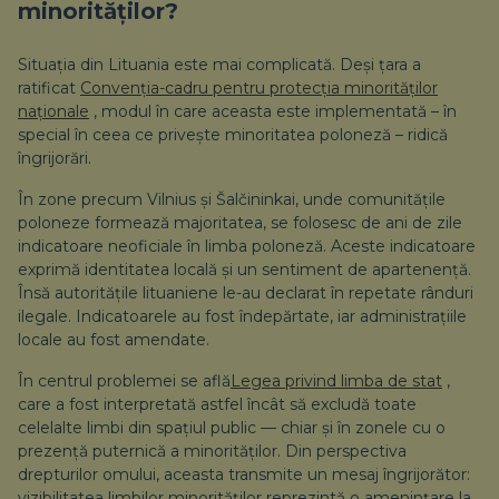
minorităților?
Situația din Lituania este mai complicată. Deși țara a
ratificat
Convenția-cadru pentru protecția minorităților
naționale
, modul în care aceasta este implementată – în
special în ceea ce privește minoritatea poloneză – ridică
îngrijorări.
În zone precum Vilnius și Šalčininkai, unde comunitățile
poloneze formează majoritatea, se folosesc de ani de zile
indicatoare neoficiale în limba poloneză. Aceste indicatoare
exprimă identitatea locală și un sentiment de apartenență.
Însă autoritățile lituaniene le-au declarat în repetate rânduri
ilegale. Indicatoarele au fost îndepărtate, iar administrațiile
locale au fost amendate.
În centrul problemei se află
Legea privind limba de stat
,
care a fost interpretată astfel încât să excludă toate
celelalte limbi din spațiul public — chiar și în zonele cu o
prezență puternică a minorităților. Din perspectiva
drepturilor omului, aceasta transmite un mesaj îngrijorător:
vizibilitatea limbilor minorităților reprezintă o amenințare la