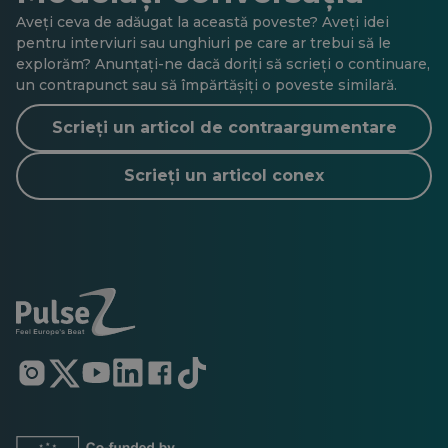
Aveți ceva de adăugat la această poveste? Aveți idei
pentru interviuri sau unghiuri pe care ar trebui să le
explorăm? Anunțați-ne dacă doriți să scrieți o continuare,
un contrapunct sau să împărtășiți o poveste similară.
Scrieți un articol de contraargumentare
Scrieți un articol conex
Se
Se
Se
Se
Se
Se
deschide
deschide
deschide
deschide
deschide
deschide
într-
într-
într-
într-
într-
într-
o
o
o
o
o
o
filă
filă
filă
filă
filă
filă