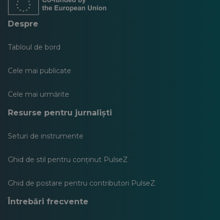
nouă
nouă
nouă
nouă
nouă
nouă
Despre
Tabloul de bord
Cele mai publicate
Cele mai urmărite
Resurse pentru jurnaliști
Seturi de instrumente
Ghid de stil pentru conținut PulseZ
Ghid de postare pentru contributori PulseZ
Întrebări frecvente