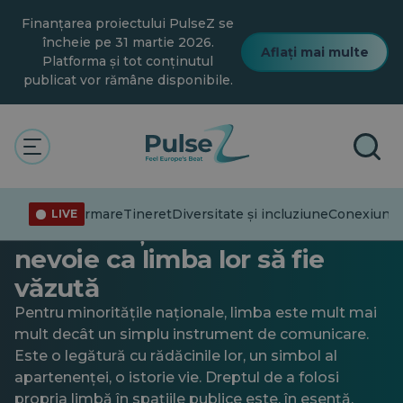
Salt
Finanțarea proiectului PulseZ se
la
conținutul
încheie pe 31 martie 2026.
Aflați mai multe
principal
Platforma și tot conținutul
publicat vor rămâne disponibile.
Conexiuni
Limbă și identitate: De ce
Dezinformare
Tineret
Diversitate și incluziune
Conexiuni
T
LIVE
comunitățile minoritare au
nevoie ca limba lor să fie
văzută
Pentru minoritățile naționale, limba este mult mai
mult decât un simplu instrument de comunicare.
Este o legătură cu rădăcinile lor, un simbol al
apartenenței, o istorie vie. Dreptul de a folosi
propria limbă în spațiile publice este, în esență,