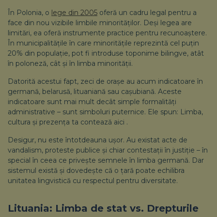
În Polonia, o
lege din 2005
oferă un cadru legal pentru a
face din nou vizibile limbile minorităților. Deși legea are
limitări, ea oferă instrumente practice pentru recunoaștere.
În municipalitățile în care minoritățile reprezintă cel puțin
20% din populație, pot fi introduse toponime bilingve, atât
în poloneză, cât și în limba minorității.
Datorită acestui fapt, zeci de orașe au acum indicatoare în
germană, belarusă, lituaniană sau cașubiană. Aceste
indicatoare sunt mai mult decât simple formalități
administrative – sunt simboluri puternice. Ele spun:
Limba,
cultura și prezența ta contează aici
.
Desigur, nu este întotdeauna ușor. Au existat acte de
vandalism, proteste publice și chiar contestații în justiție – în
special în ceea ce privește semnele în limba germană. Dar
sistemul există și dovedește că o țară poate echilibra
unitatea lingvistică cu respectul pentru diversitate.
Lituania: Limba de stat vs. Drepturile