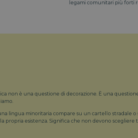
legami comunitari più forti r
blica non è una questione di decorazione. È una questione 
diamo.
una lingua minoritaria compare su un cartello stradale o
 propria esistenza. Significa che non devono scegliere tra 