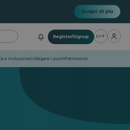
Scopri di più
Accesso
Register/Signup
IT
à e inclusione
Collegare i punti
Patrimonio