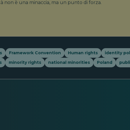
ità non è una minaccia, ma un punto di forza.
s
Framework Convention
Human rights
identity pol
s
minority rights
national minorities
Poland
publ