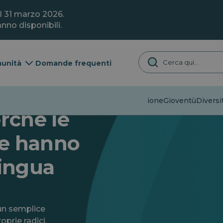
il 31 marzo 2026.
nno disponibili.
unità
Domande frequenti
Disinformazione
Gioventù
Diversit
erché le
ie hanno
lingua
 un semplice
prie radici,