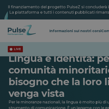
Vai
al
Il finanziamento del progetto PulseZ si concluderà 
contenuto
La piattaforma e tutti i contenuti pubblicati rimarra
principale
Informazioni su
I nostri corsi
Com
LIVE
Collegare i punti
Lingua e identità: p
comunità minoritar
bisogno che la loro 
venga vista
Per le minoranze nazionali, la lingua è molto più di
strumento di comunicazione. È un legame con le pro