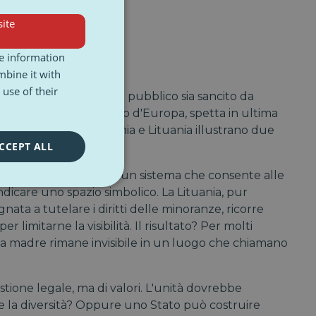
ite
re information
 pratica locale
mbine it with
use of their
lle lingue minoritarie in pubblico sia sancito da
li standard del Consiglio d'Europa, spetta in ultima
renderlo effettivo. Polonia e Lituania illustrano due
CCEPT ALL
e difficoltà, ha creato un sistema che consente alle
ndicare uno spazio simbolico. La Lituania, pur
a a tutelare i diritti delle minoranze, ricorre
er limitarne la visibilità. Il risultato? Per molti
ngua madre rimane invisibile in un luogo che chiamano
stione legale, ma di valori. L'unità dovrebbe
re la diversità? Oppure uno Stato può costruire