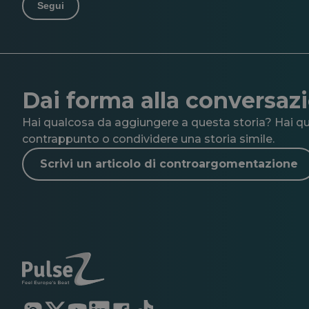
Segui
Dai forma alla conversaz
Hai qualcosa da aggiungere a questa storia? Hai qua
contrappunto o condividere una storia simile.
Scrivi un articolo di controargomentazione
Si
Si
Si
Si
Si
Si