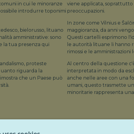
 comuni in cui le minoranze
viene applicata, soprattutto
ossibile introdurre toponimi
preoccupazioni.
In zone come Vilnius e Šalči
 tedesco, bielorusso, lituano
maggioranza, da anni vengono 
malità amministrative: sono
Questi cartelli esprimono l'
 e la tua presenza qui
le autorità lituane li hanno r
rimossi e le amministrazioni 
 vandalismo, proteste
Al centro della questione c'è
 quanto riguarda la
interpretata in modo da escl
e dimostra che un Paese può
anche nelle aree con una fort
sità.
umani, questo trasmette un 
minoritarie rappresenta una 