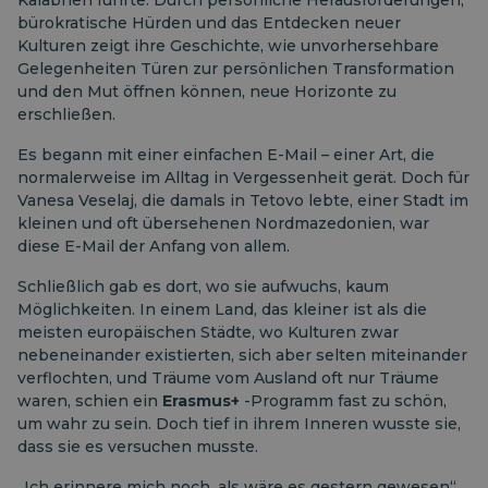
Kalabrien führte. Durch persönliche Herausforderungen,
bürokratische Hürden und das Entdecken neuer
Kulturen zeigt ihre Geschichte, wie unvorhersehbare
Gelegenheiten Türen zur persönlichen Transformation
und den Mut öffnen können, neue Horizonte zu
erschließen.
Es begann mit einer einfachen E-Mail – einer Art, die
normalerweise im Alltag in Vergessenheit gerät. Doch für
Vanesa Veselaj, die damals in Tetovo lebte, einer Stadt im
kleinen und oft übersehenen Nordmazedonien, war
diese E-Mail der Anfang von allem.
Schließlich gab es dort, wo sie aufwuchs, kaum
Möglichkeiten. In einem Land, das kleiner ist als die
meisten europäischen Städte, wo Kulturen zwar
nebeneinander existierten, sich aber selten miteinander
verflochten, und Träume vom Ausland oft nur Träume
waren, schien ein
Erasmus+
-Programm fast zu schön,
um wahr zu sein. Doch tief in ihrem Inneren wusste sie,
dass sie es versuchen musste.
„Ich erinnere mich noch, als wäre es gestern gewesen“,