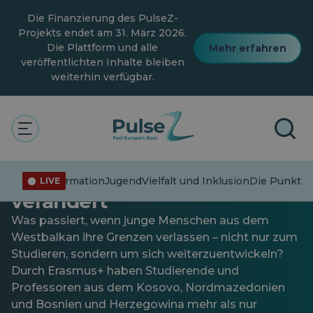
Zum
Die Finanzierung des PulseZ-
Hauptinhalt
springen
Projekts endet am 31. März 2026.
Die Plattform und alle
Mehr erfahren
veröffentlichten Inhalte bleiben
weiterhin verfügbar.
Allgemein
Grenzenlos: Wie Erasmus+
das Leben im Westbalkan
Fehlinformation
Jugend
Vielfalt und Inklusion
Die Punkte v
LIVE
verändert
Was passiert, wenn junge Menschen aus dem
Westbalkan ihre Grenzen verlassen – nicht nur zum
Studieren, sondern um sich weiterzuentwickeln?
Durch Erasmus+ haben Studierende und
Professoren aus dem Kosovo, Nordmazedonien
und Bosnien und Herzegowina mehr als nur