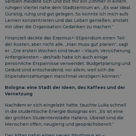
Serbien meldete sich und bot mir ein Zimmer in einem
ruhigen Viertel nahe dem Stadtzentrum an. „Es war ideal.
Günstig, ruhig und gut gelegen. So konnte ich mich aufs
Lernen konzentrieren und das Leben genießen, anstatt
mir über die Organisation Gedanken zu machen.“
Finanziell deckte das Erasmus+-Stipendium einen Teil
der Kosten, aber nicht alle. „Man muss gut planen“, sagt
er. „Die ersten Wochen sind teuer – Visum, Versicherung,
Anfangskosten – deshalb habe ich auch einige
persönliche Ersparnisse verwendet. Budgetplanung und
Geduld sind entscheidend, vor allem, weil sich die
Stipendienzahlungen manchmal verzögern können.“
Bologna: eine Stadt der Ideen, des Kaffees und der
Vernetzung
Nachdem er sich eingelebt hatte, tauchte Luka schnell
in die studentische Energie Bolognas ein. „Es ist eine
der größten Studentenstädte Italiens. Überall sind die
Menschen offen, neugierig und gesprächsbereit.“
Der Alltag nahm einen neuen Rhythmus an –