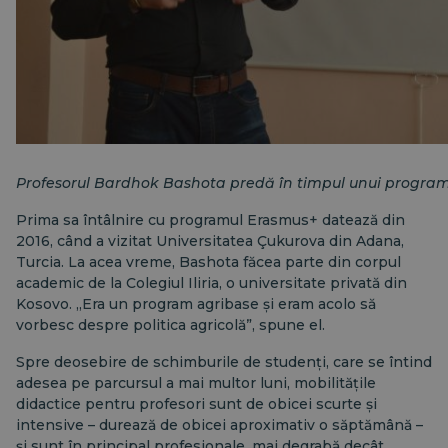
Profesorul Bardhok Bashota predă în timpul unui progra
Prima sa întâlnire cu programul Erasmus+ datează din
2016, când a vizitat Universitatea Çukurova din Adana,
Turcia. La acea vreme, Bashota făcea parte din corpul
academic de la Colegiul Iliria, o universitate privată din
Kosovo. „Era un program agribase și eram acolo să
vorbesc despre politica agricolă”, spune el.
Spre deosebire de schimburile de studenți, care se întind
adesea pe parcursul a mai multor luni, mobilitățile
didactice pentru profesori sunt de obicei scurte și
intensive – durează de obicei aproximativ o săptămână –
și sunt în principal profesionale, mai degrabă decât