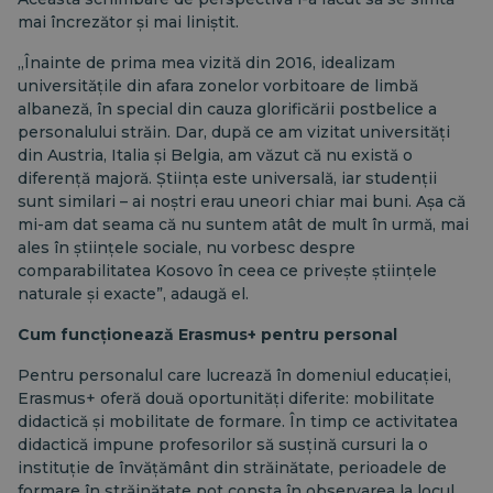
mai încrezător și mai liniștit.
„Înainte de prima mea vizită din 2016, idealizam
universitățile din afara zonelor vorbitoare de limbă
albaneză, în special din cauza glorificării postbelice a
personalului străin. Dar, după ce am vizitat universități
din Austria, Italia și Belgia, am văzut că nu există o
diferență majoră. Știința este universală, iar studenții
sunt similari – ai noștri erau uneori chiar mai buni. Așa că
mi-am dat seama că nu suntem atât de mult în urmă, mai
ales în științele sociale, nu vorbesc despre
comparabilitatea Kosovo în ceea ce privește științele
naturale și exacte”, adaugă el.
Cum funcționează Erasmus+ pentru personal
Pentru personalul care lucrează în domeniul educației,
Erasmus+ oferă două oportunități diferite: mobilitate
didactică și mobilitate de formare. În timp ce activitatea
didactică impune profesorilor să susțină cursuri la o
instituție de învățământ din străinătate, perioadele de
formare în străinătate pot consta în observarea la locul