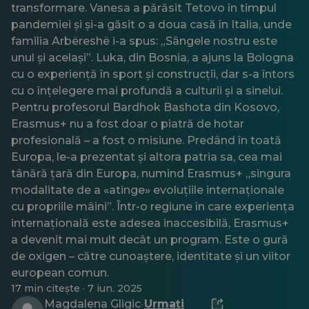
transformare. Vanesa a părăsit Tetovo în timpul
pandemiei și și-a găsit o a doua casă în Italia, unde
familia Arbëreshë i-a spus: „Sângele nostru este
unul și același”. Luka, din Bosnia, a ajuns la Bologna
cu o experiență în sport și construcții, dar s-a întors
cu o înțelegere mai profundă a culturii și a sinelui.
Pentru profesorul Bardhok Bashota din Kosovo,
Erasmus+ nu a fost doar o piatră de hotar
profesională – a fost o misiune. Predând în toată
Europa, le-a prezentat și altora patria sa, cea mai
tânără țară din Europa, numind Erasmus+ „singura
modalitate de a «atinge» evoluțiile internaționale
cu propriile mâini”. Într-o regiune în care experiența
internațională este adesea inaccesibilă, Erasmus+
a devenit mai mult decât un program. Este o gură
de oxigen – către cunoaștere, identitate și un viitor
european comun.
17 min citește · 7 iun. 2025
Magdalena Gligic
Urmați
·