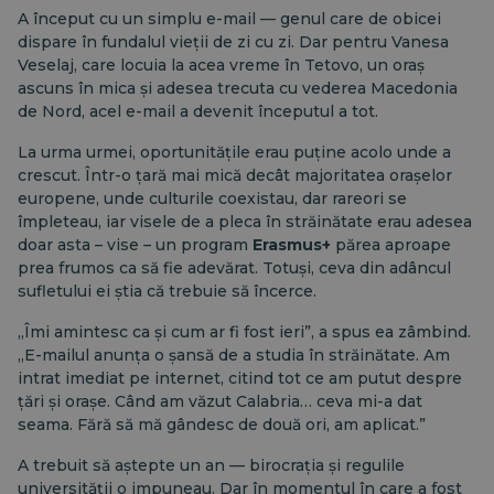
A început cu un simplu e-mail — genul care de obicei
dispare în fundalul vieții de zi cu zi. Dar pentru Vanesa
Veselaj, care locuia la acea vreme în Tetovo, un oraș
ascuns în mica și adesea trecuta cu vederea Macedonia
de Nord, acel e-mail a devenit începutul a tot.
La urma urmei, oportunitățile erau puține acolo unde a
crescut. Într-o țară mai mică decât majoritatea orașelor
europene, unde culturile coexistau, dar rareori se
împleteau, iar visele de a pleca în străinătate erau adesea
doar asta – vise – un program
Erasmus+
părea aproape
prea frumos ca să fie adevărat. Totuși, ceva din adâncul
sufletului ei știa că trebuie să încerce.
„Îmi amintesc ca și cum ar fi fost ieri”, a spus ea zâmbind.
„E-mailul anunța o șansă de a studia în străinătate. Am
intrat imediat pe internet, citind tot ce am putut despre
țări și orașe. Când am văzut Calabria… ceva mi-a dat
seama. Fără să mă gândesc de două ori, am aplicat.”
A trebuit să aștepte un an — birocrația și regulile
universității o impuneau. Dar în momentul în care a fost