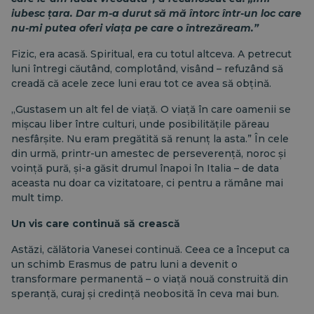
iubesc țara. Dar m-a durut să mă întorc într-un loc care
nu-mi putea oferi viața pe care o întrezăream.”
Fizic, era acasă. Spiritual, era cu totul altceva. A petrecut
luni întregi căutând, complotând, visând – refuzând să
creadă că acele zece luni erau tot ce avea să obțină.
„Gustasem un alt fel de viață. O viață în care oamenii se
mișcau liber între culturi, unde posibilitățile păreau
nesfârșite. Nu eram pregătită să renunț la asta.” În cele
din urmă, printr-un amestec de perseverență, noroc și
voință pură, și-a găsit drumul înapoi în Italia – de data
aceasta nu doar ca vizitatoare, ci pentru a rămâne mai
mult timp.
Un vis care continuă să crească
Astăzi, călătoria Vanesei continuă. Ceea ce a început ca
un schimb Erasmus de patru luni a devenit o
transformare permanentă – o viață nouă construită din
speranță, curaj și credință neobosită în ceva mai bun.