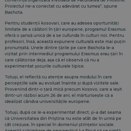
conferință organizată vreodată de Facultatea de Filosofie.
Proiectul ne-a conectat cu adevărat cu lumea”, spune
Bashota.
Pentru studenții kosovari, care au adesea oportunități
limitate de a călători în țări europene, programul Erasmus
oferă o șansă unică de a se cufunda în culturi noi. Pentru
profesori, însă, această expunere culturală este mai puțin
pronunțată. Unele dintre țările pe care Bashota le-a
vizitat prin intermediul programului Erasmus erau țări în
care călătorise deja, așa că el observă că nu a
experimentat șocurile culturale tipice.
Totuși, el reflectă cu atenție asupra modului în care
percepțiile sale au evoluat înainte și după vizitele sale.
Provenind dintr-o țară mică precum Kosovo, care a ieșit
dintr-un război acum 26 de ani, el mărturisește că a
idealizat cândva universitățile europene.
Totuși, după ce le-a experimentat direct, și-a dat seama
că Universitatea din Priștina nu este atât de în urmă pe
cât crezuse, în special în domeniul științelor sociale.
Această schimbare de perspectivă l-a făcut să se simtă