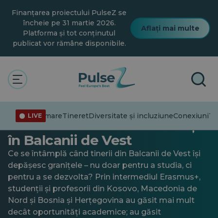
Salt
Finanțarea proiectului PulseZ se
la
conținutul
încheie pe 31 martie 2026.
Aflați mai multe
principal
Platforma și tot conținutul
publicat vor rămâne disponibile.
General
Dincolo de granițe: Cum
Dezinformare
Tineret
Diversitate și incluziune
Conexiuni
Trad
LIVE
remodelează Erasmus+ vieți
în Balcanii de Vest
Ce se întâmplă când tinerii din Balcanii de Vest își
depășesc granițele – nu doar pentru a studia, ci
pentru a se dezvolta? Prin intermediul Erasmus+,
studenții și profesorii din Kosovo, Macedonia de
Nord și Bosnia și Herțegovina au găsit mai mult
decât oportunități academice; au găsit