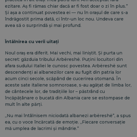
ezitare. Aș fi rămas chiar dacă ar fi fost doar o zi în plus.”
Și așa a continuat povestea ei — nu în orașul de care s-a
îndrăgostit prima dată, ci într-un loc nou. Undeva care
avea să o surprindă și mai profund.
Întâlnirea cu verii uitați
Noul oraș era diferit. Mai vechi, mai liniștit. Și purta un
secret: găzduia tribului Arbëreshë. Puțini locuitori din
afara sudului Italiei le cunosc povestea. Arbëreshë sunt
descendenți ai albanezilor care au fugit din patria lor
acum cinci secole, scăpând de cucerirea otomană. În
aceste sate italiene somnoroase, s-au agățat de limba lor,
de cântecele lor, de tradițiile lor – păstrând cu
încăpățânare o bucată din Albania care se estompase de
mult în alte părți.
„Nu mai întâlnisem niciodată albanezi arbëreshë”, a spus
ea, cu o voce încărcată de emoție. „Fiecare conversație
mă umplea de lacrimi și mândrie.”