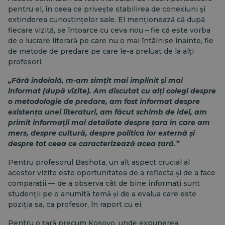
pentru el, în ceea ce privește stabilirea de conexiuni și
extinderea cunoștințelor sale. El menționează că după
fiecare vizită, se întoarce cu ceva nou – fie că este vorba
de o lucrare literară pe care nu o mai întâlnise înainte, fie
de metode de predare pe care le-a preluat de la alți
profesori.
„Fără îndoială, m-am simțit mai împlinit și mai
informat (după vizite). Am discutat cu alți colegi despre
o metodologie de predare, am fost informat despre
existența unei literaturi, am făcut schimb de idei, am
primit informații mai detaliate despre țara în care am
mers, despre cultură, despre politica lor externă și
despre tot ceea ce caracterizează acea țară.”
Pentru profesorul Bashota, un alt aspect crucial al
acestor vizite este oportunitatea de a reflecta și de a face
comparații — de a observa cât de bine informați sunt
studenții pe o anumită temă și de a evalua care este
poziția sa, ca profesor, în raport cu ei.
Pentru o țară precum Kosovo, unde expunerea