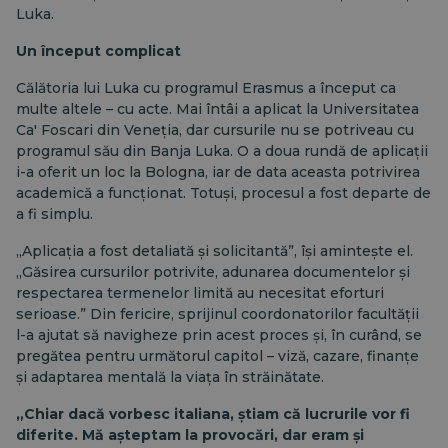
Luka.
Un început complicat
Călătoria lui Luka cu programul Erasmus a început ca
multe altele – cu acte. Mai întâi a aplicat la Universitatea
Ca' Foscari din Veneția, dar cursurile nu se potriveau cu
programul său din Banja Luka. O a doua rundă de aplicații
i-a oferit un loc la Bologna, iar de data aceasta potrivirea
academică a funcționat. Totuși, procesul a fost departe de
a fi simplu.
„Aplicația a fost detaliată și solicitantă”, își amintește el.
„Găsirea cursurilor potrivite, adunarea documentelor și
respectarea termenelor limită au necesitat eforturi
serioase.” Din fericire, sprijinul coordonatorilor facultății
l-a ajutat să navigheze prin acest proces și, în curând, se
pregătea pentru următorul capitol – viză, cazare, finanțe
și adaptarea mentală la viața în străinătate.
„Chiar dacă vorbesc italiana, știam că lucrurile vor fi
diferite. Mă așteptam la provocări, dar eram și