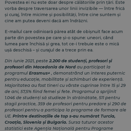
Povestea ei nu este doar despre călătoriile prin țări. Este
vorba despre traversarea unor linii invizibile — între frică
și curaj, între micime și posibilități, între cine suntem și
cine am putea deveni dacă am îndrăzni.
E-mailul care odinioară părea atât de obișnuit face acum
parte din povestea pe care și-o spune: uneori, când
lumea pare închisă și grea, tot ce-i trebuie este o mică
ușă deschisă – și curajul de a trece prin ea.
Din iunie 2021, peste
2.200 de studenți, profesori și
profesori din Macedonia de Nord
au participat la
programul
Erasmus+
, demonstrând un interes puternic
pentru educație, mobilitate și schimburi de experiență.
Majoritatea au fost tineri cu vârste cuprinse între 15 și 29
de ani, 57,5% fiind femei și fete. Programul a sprijinit
1.046 de studenți să studieze în străinătate, 511 pentru
stagii practice, 359 de profesori pentru predare și 290 de
profesori pentru a participa la programe de formare ale
UE.
Printre destinațiile de top s-au numărat Turcia,
Croația, Slovenia și Bulgaria.
Sursa tuturor acestor
statistici este Agenția Națională pentru Programe