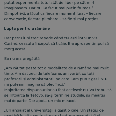
putut experimenta totul atât de liber pe cât mi-l
imaginasem. Dar nu l-a făcut mai puțin frumos.”
Dimpotrivă, a făcut ca fiecare moment furat – fiecare
conversație, fiecare plimbare – să fie și mai prețios.
Lupta pentru a rămâne
Dar patru luni trec repede când trăiești într-un vis.
Curând, ceasul a început să ticăie. Era aproape timpul să
merg acasă.
Ea nu era pregătită.
„Am căutat peste tot o modalitate de a rămâne mai mult
timp. Am dat zeci de telefoane, am vorbit cu toți
profesorii și administratorii pe care i-am putut găsi. Nu-
mi puteam imagina să plec încă.”
Majoritatea răspunsurilor au fost aceleași: nu. Va trebui să
se întoarcă la Tetovo, să-și termine studiile, să meargă
mai departe. Dar apoi… un mic miracol.
„Un angajat al universității a găsit o cale. Un stagiu de
practică în alt oraș. Încă patru luni. Am acceptat fără