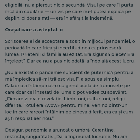
eligibilă, nu a pierdut nicio secundă. Visul pe care îl purta
încă din copilărie — un vis pe care nu-l putea explica pe
deplin, ci doar simți — era în sfârșit la îndemână.
Orașul care a așteptat-o
Scrisoarea ei de acceptare a sosit în mijlocul pandemiei, o
perioadă în care frica și incertitudinea cuprinseseră
lumea. Prietenii și familia au ezitat. Era sigur să plece? Era
înțelept? Dar ea nu a pus niciodată la îndoială acest lucru.
„Nu a existat o pandemie suficient de puternică pentru a
mă împiedica să-mi trăiesc visul”, a spus ea simplu.
Calabria a întâmpinat-o cu genul acela de frumusețe pe
care doar cei însetați de lume o pot vedea cu adevărat.
„Fiecare zi era o revelație. Limbi noi, culturi noi, religii
diferite. Totul era «wow» pentru mine. Venind dintr-un
loc în care rareori întâlnim pe cineva diferit, era ca și cum
aș fi respirat aer nou.”
Desigur, pandemia a aruncat o umbră. Carantine,
restricții, singurătate. „Da, a îngreunat lucrurile. Nu am