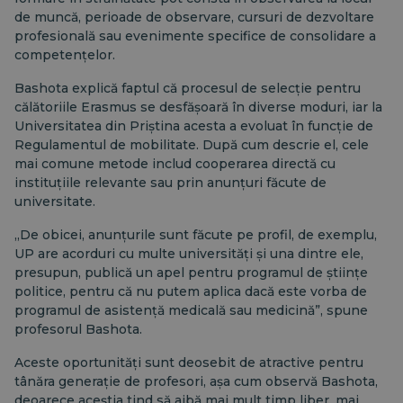
de muncă, perioade de observare, cursuri de dezvoltare
profesională sau evenimente specifice de consolidare a
competențelor.
Bashota explică faptul că procesul de selecție pentru
călătoriile Erasmus se desfășoară în diverse moduri, iar la
Universitatea din Priștina acesta a evoluat în funcție de
Regulamentul de mobilitate. După cum descrie el, cele
mai comune metode includ cooperarea directă cu
instituțiile relevante sau prin anunțuri făcute de
universitate.
„De obicei, anunțurile sunt făcute pe profil, de exemplu,
UP are acorduri cu multe universități și una dintre ele,
presupun, publică un apel pentru programul de științe
politice, pentru că nu putem aplica dacă este vorba de
programul de asistență medicală sau medicină”, spune
profesorul Bashota.
Aceste oportunități sunt deosebit de atractive pentru
tânăra generație de profesori, așa cum observă Bashota,
deoarece aceștia tind să aibă mai mult timp liber, mai