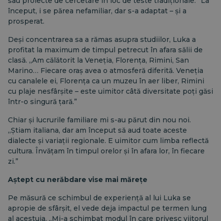
sau proiecte de cercetare în loc de teste tradiționale.” La
început, i se părea nefamiliar, dar s-a adaptat – și a
prosperat.
Deși concentrarea sa a rămas asupra studiilor, Luka a
profitat la maximum de timpul petrecut în afara sălii de
clasă. „Am călătorit la Veneția, Florența, Rimini, San
Marino… Fiecare oraș avea o atmosferă diferită. Veneția
cu canalele ei, Florența ca un muzeu în aer liber, Rimini
cu plaje nesfârșite – este uimitor câtă diversitate poți găsi
într-o singură țară.”
Chiar și lucrurile familiare mi s-au părut din nou noi.
„Știam italiana, dar am început să aud toate aceste
dialecte și variații regionale. E uimitor cum limba reflectă
cultura. Învățam în timpul orelor și în afara lor, în fiecare
zi.”
Aștept cu nerăbdare vise mai mărețe
Pe măsură ce schimbul de experiență al lui Luka se
apropie de sfârșit, el vede deja impactul pe termen lung
al acestuia. „Mi-a schimbat modul în care privesc viitorul