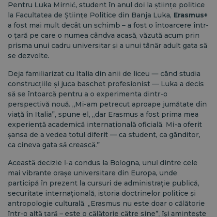
Pentru Luka Mirnić, student în anul doi la științe politice
la Facultatea de Științe Politice din Banja Luka,
Erasmus+
a fost mai mult decât un schimb – a fost o întoarcere într-
o țară pe care o numea cândva acasă, văzută acum prin
prisma unui cadru universitar și a unui tânăr adult gata să
se dezvolte.
Deja familiarizat cu Italia din anii de liceu — când studia
construcțiile și juca baschet profesionist — Luka a decis
să se întoarcă pentru a o experimenta dintr-o
perspectivă nouă. „Mi-am petrecut aproape jumătate din
viață în Italia”, spune el, „dar Erasmus a fost prima mea
experiență academică internațională oficială. Mi-a oferit
șansa de a vedea totul diferit — ca student, ca gânditor,
ca cineva gata să crească.”
Această decizie l-a condus la Bologna, unul dintre cele
mai vibrante orașe universitare din Europa, unde
participă în prezent la cursuri de administrație publică,
securitate internațională, istoria doctrinelor politice și
antropologie culturală. „Erasmus nu este doar o călătorie
într-o altă țară – este o călătorie către sine”, își amintește