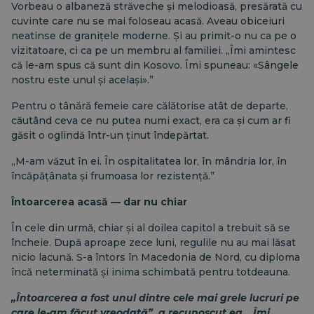
Vorbeau o albaneză străveche și melodioasă, presărată cu
cuvinte care nu se mai foloseau acasă. Aveau obiceiuri
neatinse de granițele moderne. Și au primit-o nu ca pe o
vizitatoare, ci ca pe un membru al familiei. „Îmi amintesc
că le-am spus că sunt din Kosovo. Îmi spuneau: «Sângele
nostru este unul și același».”
Pentru o tânără femeie care călătorise atât de departe,
căutând ceva ce nu putea numi exact, era ca și cum ar fi
găsit o oglindă într-un ținut îndepărtat.
„M-am văzut în ei. În ospitalitatea lor, în mândria lor, în
încăpățânata și frumoasa lor rezistență.”
Întoarcerea acasă — dar nu chiar
În cele din urmă, chiar și al doilea capitol a trebuit să se
încheie. După aproape zece luni, regulile nu au mai lăsat
nicio lacună. S-a întors în Macedonia de Nord, cu diploma
încă neterminată și inima schimbată pentru totdeauna.
„Întoarcerea a fost unul dintre cele mai grele lucruri pe
care le-am făcut vreodată”, a recunoscut ea. „Îmi