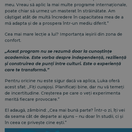
meu. Vreau să aplic la mai multe programe internaționale,
poate chiar să urmez un masterat în străinătate. Am
câștigat atât de multă încredere în capacitatea mea de a
mă adapta și de a prospera într-un mediu diferit.”
Cea mai mare lecție a lui? Importanța ieșirii din zona de
confort.
„Acest program nu se rezumă doar la cunoștințe
academice. Este vorba despre independență, reziliență
și construirea de punți între culturi. Este o experiență
care te transformă.”
Pentru oricine nu este sigur dacă va aplica, Luka oferă
acest sfat: „Fiți curajoși. Planificați bine, dar nu vă temeți
de incertitudine. Creșterea pe care o veți experimenta
merită fiecare provocare.”
El adaugă, zâmbind: „Cea mai bună parte? Într-o zi, îți vei
da seama cât de departe ai ajuns – nu doar în studii, ci și
în ceea ce privește cine ești.”