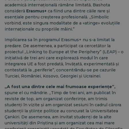
academică internațională rămâne limitată, Bashota
consideră
Erasmus+
ca fiind una dintre căile rare și
esențiale pentru creșterea profesională. „Simbolic
vorbind, este singura modalitate de a «atinge» evoluțiile
internaționale cu propriile mâini.”
Implicarea sa în programul Erasmus+ nu s-a limitat la
predare. De asemenea, a participat ca cercetător la
proiectul „Linking to Europe at the Periphery” (LEAP) – o
inițiativă de trei ani care explorează modul în care
integrarea UE a fost predată, învățată, experimentată și
contestată la „periferie”, concentrându-se pe cazurile
Turciei, României, Kosovo, Georgiei și Ucrainei.
„A fost una dintre cele mai frumoase experiențe”,
spune el cu mândrie. „Timp de trei ani, am publicat în
reviste de top, am organizat conferințe, am trimis
studenți în vizite și am organizat sesiuni în cadrul cărora
studenții la științe politice au concurat la Universitatea
Çankiri. De asemenea, am invitat studenți de la alte
universități din Priștina și am organizat cea mai mare