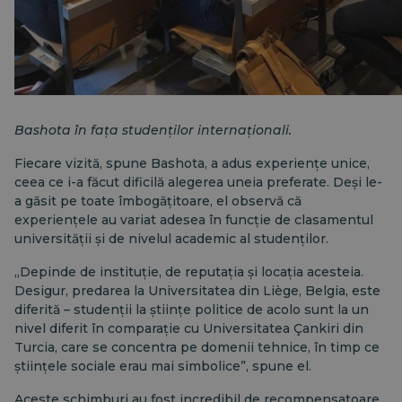
Bashota în fața studenților internaționali.
Fiecare vizită, spune Bashota, a adus experiențe unice,
ceea ce i-a făcut dificilă alegerea uneia preferate. Deși le-
a găsit pe toate îmbogățitoare, el observă că
experiențele au variat adesea în funcție de clasamentul
universității și de nivelul academic al studenților.
„Depinde de instituție, de reputația și locația acesteia.
Desigur, predarea la Universitatea din Liège, Belgia, este
diferită – studenții la științe politice de acolo sunt la un
nivel diferit în comparație cu Universitatea Çankiri din
Turcia, care se concentra pe domenii tehnice, în timp ce
științele sociale erau mai simbolice”, spune el.
Aceste schimburi au fost incredibil de recompensatoare