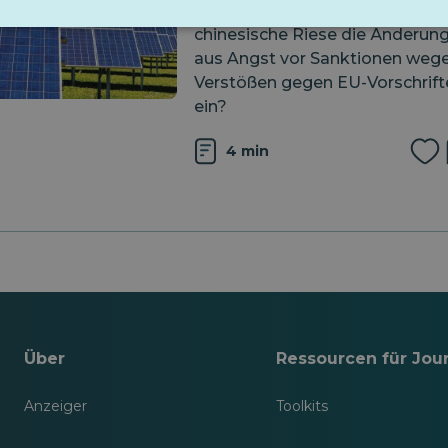
Plattform nutzen. Führt der
chinesische Riese die Änderun
aus Angst vor Sanktionen weg
Verstößen gegen EU-Vorschrift
ein?
4 min
Über
Ressourcen für Jour
Anzeiger
Toolkits