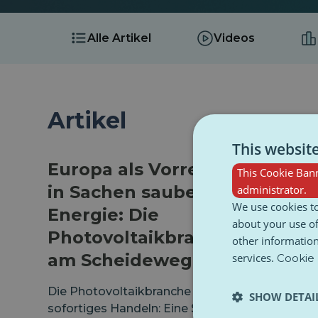
Alle Artikel
Videos
Artikel
This websit
Europa als Vorreiter
This Cookie Bann
in Sachen sauberer
administrator.
We use cookies to
Energie: Die
about your use of
Photovoltaikbranche
other information
am Scheideweg
services.
Cookie 
Die Photovoltaikbranche fordert
SHOW DETAI
sofortiges Handeln: Eine Strategie