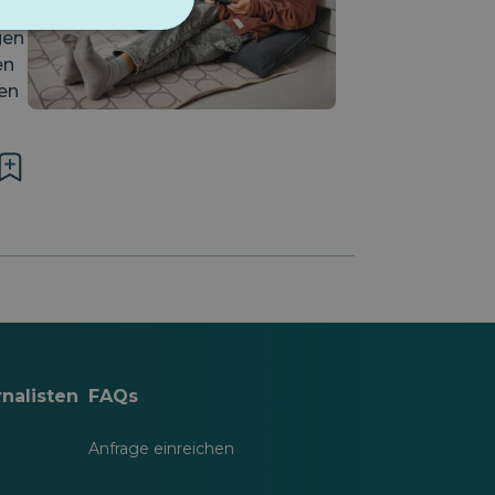
gen
en
en
nalisten
FAQs
Anfrage einreichen