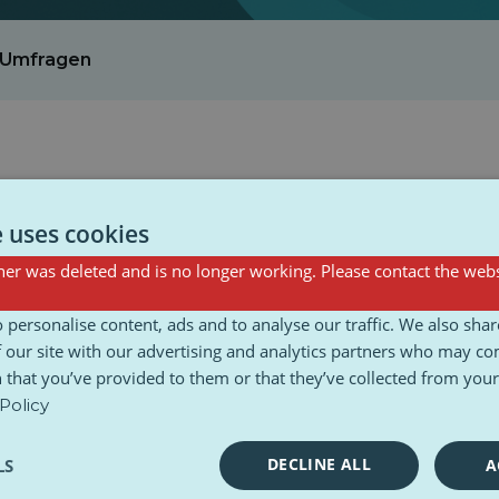
Umfragen
e uses cookies
TikTok: Werden
er was deleted and is no longer working. Please contact the webs
Eltern mehr
 personalise content, ads and to analyse our traffic. We also sha
Kontrolle über die
 our site with our advertising and analytics partners who may co
Konten ihrer Kinde
 that you’ve provided to them or that they’ve collected from your 
haben?
Policy
TikTok führt Änderungen für
DECLINE ALL
LS
A
Eltern von Kindern ein, die die