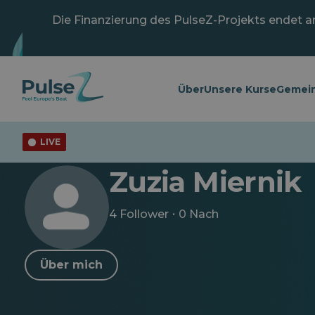
Zum
Hauptinhalt
Die Finanzierung des PulseZ-Projekts endet am 
springen
Über
Unsere Kurse
Gemein
LIVE
Der Puls
Zuzia Miernik
Zuzia Miernik
·
4 Follower
0 Nach
Über mich