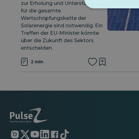
zur Erholung und Unterstützung
für die gesamte
Wertschöpfungskette der
Solarenergie sind notwendig. Ein
Treffen der EU-Minister könnte
über die Zukunft des Sektors
entscheiden.
2 min
Öffnet
Öffnet
Öffnet
Öffnet
Öffnet
Öffnet
in
in
in
in
in
in