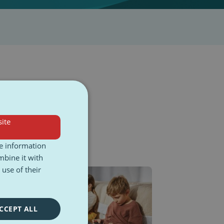
ite
re information
mbine it with
r
use of their
CCEPT ALL