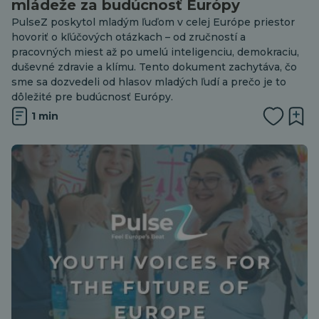
mládeže za budúcnosť Európy
PulseZ poskytol mladým ľuďom v celej Európe priestor
hovoriť o kľúčových otázkach – od zručností a
pracovných miest až po umelú inteligenciu, demokraciu,
duševné zdravie a klímu. Tento dokument zachytáva, čo
sme sa dozvedeli od hlasov mladých ľudí a prečo je to
dôležité pre budúcnosť Európy.
1 min