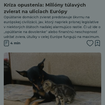
Kríza opustenia: Milióny túlavých
zvierat na uliciach Európy
Opúšťanie domácich zvierat predstavuje škvrnu na
európskej civilizácii, jav, ktorý napriek prísnej legislatíve
v niektorých štátoch naďalej alarmujúco rastie. Či už ide o
„opúšťanie na dovolenke“ alebo finančnú neschopnosť
udržať zviera, útulky v celej Európe fungujú na maximum.
4 min