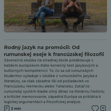
Rodný jazyk na promócii: Od
rumunskej eseje k francúzskej filozofii
Záverečná skúška na strednej škole predstavuje v
každom európskom štáte konečný test jazykových a
kultúrnych kompetencií. To, čo sa od rumunských
študentov vyžaduje v skúške z rumunského jazyka a
literatúry, sa však zásadne líši od požiadaviek vo
Francúzsku, Nemecku alebo Taliansku. Zatiaľ čo
rumunský systém kladie silný dôraz na literárnu históriu
a kritické memorovanie, západná Európa sa prikláňa k
logickej argumentácii a filozofickej analýze.
3 min