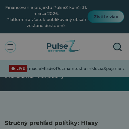
Prejsť
Financovanie projektu PulseZ končí 31.
na
hlavný
marca 2026.
Zistite viac
obsah
Platforma a všetok publikovaný obsah
zostanú dostupné.
Pulz
Všeobecné
Všeobecné
Dezinformácie
Mládež
Rozmanitosť a inklúzia
Spájanie bod
LIVE
0 Nasledovník · 200 príbehy
Stručný prehľad politiky: Hlasy