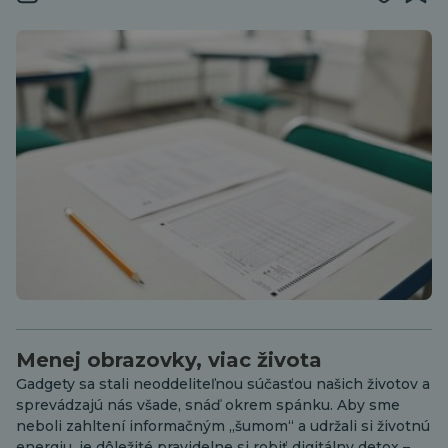
Menej obrazovky, viac života
Gadgety sa stali neoddeliteľnou súčasťou našich životov a
sprevádzajú nás všade, snáď okrem spánku. Aby sme
neboli zahltení informačným „šumom“ a udržali si životnú
energiu, je dôležité pravidelne si robiť digitálny detox –