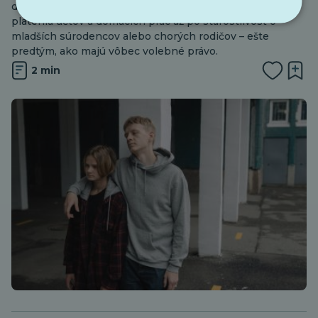
dospievajúci, ktorí preberajú dospelácke povinnosti – od
platenia účtov a domácich prác až po starostlivosť o
mladších súrodencov alebo chorých rodičov – ešte
predtým, ako majú vôbec volebné právo.
2 min