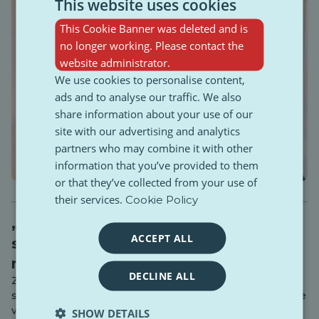
This website uses cookies
This Cookie Banner was deleted and is
no longer working. Please contact the
website administrator.
We use cookies to personalise content,
ads and to analyse our traffic. We also
share information about your use of our
site with our advertising and analytics
partners who may combine it with other
information that you’ve provided to them
or that they’ve collected from your use of
their services.
Cookie Policy
„Dospelí v 16 rokoch“: Deti starajúce
ACCEPT ALL
sa o deti a neviditeľné bremeno
mladých opatrovateľov
DECLINE ALL
Zatiaľ čo väčšina 16-17-ročných sa obáva skúšok alebo
svojho prvého večera vonku, značná časť generácie Z žije
v paralelnej realite. Sú to „mladí opatrovatelia“,
SHOW DETAILS