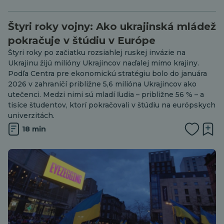
Štyri roky vojny: Ako ukrajinská mládež
pokračuje v štúdiu v Európe
Štyri roky po začiatku rozsiahlej ruskej invázie na
Ukrajinu žijú milióny Ukrajincov naďalej mimo krajiny.
Podľa Centra pre ekonomickú stratégiu bolo do januára
2026 v zahraničí približne 5,6 milióna Ukrajincov ako
utečenci. Medzi nimi sú mladí ľudia – približne 56 % – a
tisíce študentov, ktorí pokračovali v štúdiu na európskych
univerzitách.
18 min