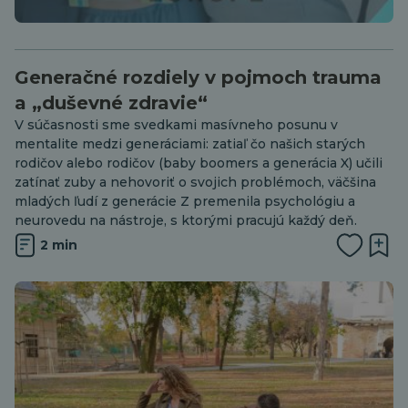
Generačné rozdiely v pojmoch trauma
a „duševné zdravie“
V súčasnosti sme svedkami masívneho posunu v
mentalite medzi generáciami: zatiaľ čo našich starých
rodičov alebo rodičov (baby boomers a generácia X) učili
zatínať zuby a nehovoriť o svojich problémoch, väčšina
mladých ľudí z generácie Z premenila psychológiu a
neurovedu na nástroje, s ktorými pracujú každý deň.
2 min