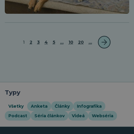
1
2
3
4
5
...
10
20
...
Typy
Všetky
Anketa
Články
Infografika
Podcast
Séria článkov
Videá
Webséria