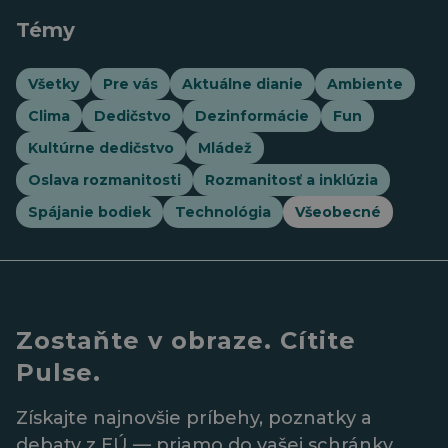
Témy
Všetky
Pre vás
Aktuálne dianie
Ambiente
Clima
Dedičstvo
Dezinformácie
Fun
Kultúrne dedičstvo
Mládež
Oslava rozmanitosti
Rozmanitosť a inklúzia
Spájanie bodiek
Technológia
Všeobecné
Zostaňte v obraze. Cítite
Pulse.
Získajte najnovšie príbehy, poznatky a
debaty z EÚ — priamo do vašej schránky.