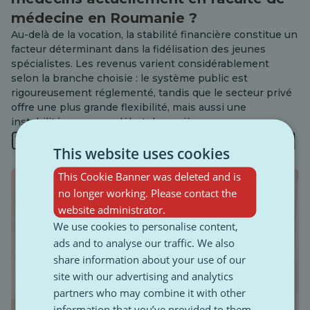
médecine en Roumanie ?
Au-delà de la vocation, la stabilité financière constitue un
facteur déterminant dans la fidélisation des jeunes
spécialistes. Les revenus varient considérablement
selon la branche choisie : le système public est
rigoureusement réglementé, tandis que le secteur privé
offre une plus grande flexibilité, mais aussi une
instabilité propre au début de carrière.
2 min
This website uses cookies
This Cookie Banner was deleted and is
no longer working. Please contact the
website administrator.
We use cookies to personalise content,
ads and to analyse our traffic. We also
share information about your use of our
site with our advertising and analytics
partners who may combine it with other
information that you’ve provided to them