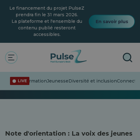
Skip
Le financement du projet PulseZ
to
main
prendra fin le 31 mars 2026.
content
La plateforme et l'ensemble du
En savoir plus
contenu publié resteront
accessibles.
Le pouls
Général
Général
Désinformation
Jeunesse
Diversité et inclusion
Connecter 
LIVE
0 Suiveur · 215 histoires
Note d'orientation : La voix des jeunes