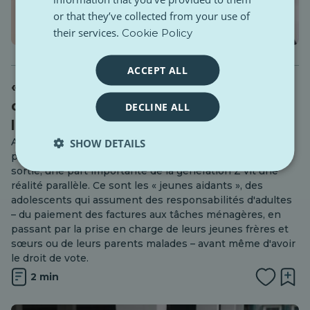
or that they’ve collected from your use of
their services.
Cookie Policy
ACCEPT ALL
« Des adultes à 16 ans » : Les enfants
qui prennent soin d’autres enfants et
DECLINE ALL
le fardeau invisible des jeunes aidants
Alors que la plupart des jeunes de 16 à 17 ans se
SHOW DETAILS
préoccupent de leurs examens ou de leur première
sortie, une part importante de la génération Z vit une
réalité parallèle. Ce sont les « jeunes aidants », des
adolescents qui assument des responsabilités d'adultes
– du paiement des factures aux tâches ménagères, en
passant par la prise en charge de leurs jeunes frères et
sœurs ou de leurs parents malades – avant même d'avoir
le droit de vote.
2 min