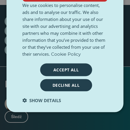
We use cookies to personalise content,
ads and to analyse our traffic. We also
share information about your use of our
#desinformation
#detection
#information
site with our advertising and analytics
#IT
AI
deepfake
Europe
GenZ
partners who may combine it with other
information that you’ve provided to them
Interview
jobs
learn
Podcast
PulseZ
or that they’ve collected from your use of
reality
romania
skills
their services.
Cookie Policy
ACCEPT ALL
Napisany przez
DECLINE ALL
SHOW DETAILS
Mădălina-Laura Mihai
0 Obserwujący
9 Obserwujący
·
Śledź