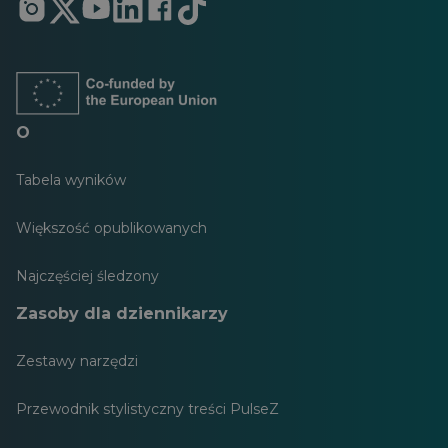
Otwiera
Otwiera
Otwiera
Otwiera
Otwiera
Otwiera
się
się
się
się
się
się
w
w
w
w
w
w
nowej
nowej
nowej
nowej
nowej
nowej
karcie
karcie
karcie
karcie
karcie
karcie
O
Tabela wyników
Większość opublikowanych
Najczęściej śledzony
Zasoby dla dziennikarzy
Zestawy narzędzi
Przewodnik stylistyczny treści PulseZ