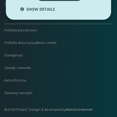
Zostaw opinię
SHOW DETAILS
Polityka prywatności
Polityka dotycząca plików cookie
Dostępność
Zasady i warunki
Karta Etyczna
Zestawy narzędzi
©2026 PulseZ. Design & developed by
Matrix Internet
Otwiera
się