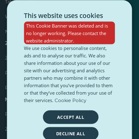
Tabela wyników
This website uses cookies
Większość opublikowanych
This Cookie Banner was deleted and is
Najczęściej śledzony
no longer working. Please contact the
website administrator.
Zasoby dla dziennikarzy
We use cookies to personalise content,
ads and to analyse our traffic. We also
Zestawy narzędzi
share information about your use of our
site with our advertising and analytics
Przewodnik stylistyczny treści PulseZ
partners who may combine it with other
information that you’ve provided to them
Przewodnik po postach dla współtwórców PulseZ
or that they’ve collected from your use of
Najczęściej zadawane pytania
their services.
Cookie Policy
Prześlij żądanie
ACCEPT ALL
Zgłoś problem
DECLINE ALL