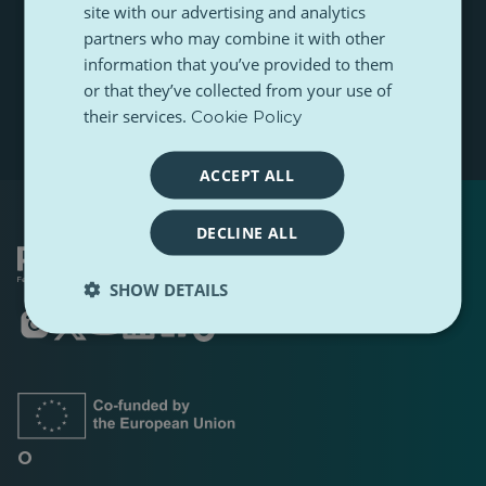
s
a
site with our advertising and analytics
s
t
m
w
partners who may combine it with other
n
Subskrybuj
e
ó
a
information that you’ve provided to them
j
m
or that they’ve collected from your use of
a
e
d
their services.
Cookie Policy
r
e
s
ACCEPT ALL
e
-
m
DECLINE ALL
a
i
SHOW DETAILS
l
Otwiera
Otwiera
Otwiera
Otwiera
Otwiera
Otwiera
się
się
się
się
się
się
w
w
w
w
w
w
nowej
nowej
nowej
nowej
nowej
nowej
karcie
karcie
karcie
karcie
karcie
karcie
O