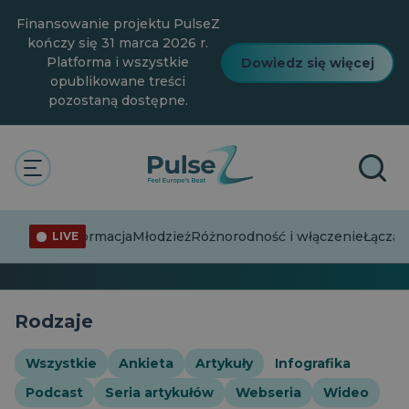
Przejdź
Finansowanie projektu PulseZ
do
głównej
kończy się 31 marca 2026 r.
treści
Platforma i wszystkie
Dowiedz się więcej
opublikowane treści
pozostaną dostępne.
The Pulse
Technologia
Infografika
Technologia
Dezinformacja
Młodzież
Różnorodność i włączenie
Łącząc
LIVE
0 Obserwujący · 101 historie
Rodzaje
Wszystkie
Ankieta
Artykuły
Infografika
Podcast
Seria artykułów
Webseria
Wideo