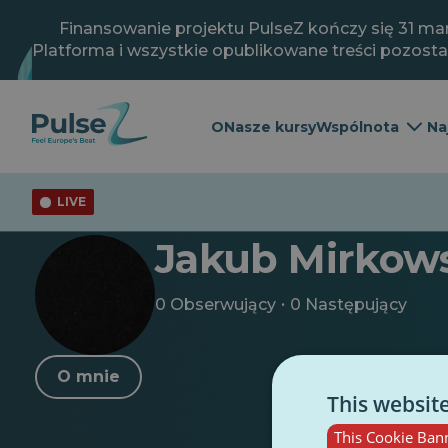
Przejdź
do
Finansowanie projektu PulseZ kończy się 31 mar
głównej
Platforma i wszystkie opublikowane treści pozost
treści
O
Nasze kursy
Wspólnota
Na
LIVE
< Powrót do profilu
Jakub Mirkow
·
0 Obserwujący
0 Następujący
O mnie
This websit
This Cookie Bann