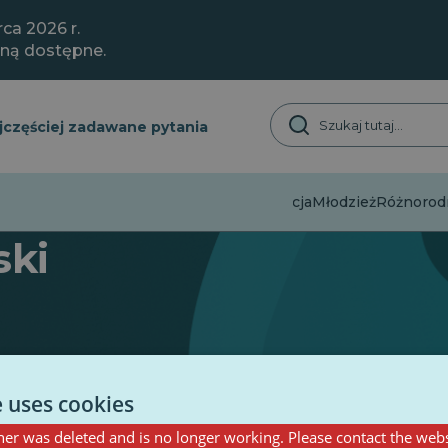
ca 2026 r.
aną dostępne.
jczęściej zadawane pytania
Dezinformacja
Młodzież
Różnorodn
ski
e uses cookies
er was deleted and is no longer working. Please contact the webs