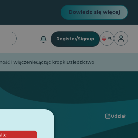
Dowiedz się więcej
Logowan
Register/Signup
PL
ość i włączenie
Łącząc kropki
Dziedzictwo
Udział
ite