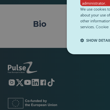
administrator.
We use cookies to
about your use of
other information
Bio
services.
Cookie 
SHOW DETAI
Otwiera
Otwiera
Otwiera
Otwiera
Otwiera
Otwiera
się
się
się
się
się
się
w
w
w
w
w
w
nowej
nowej
nowej
nowej
nowej
nowej
karcie
karcie
karcie
karcie
karcie
karcie