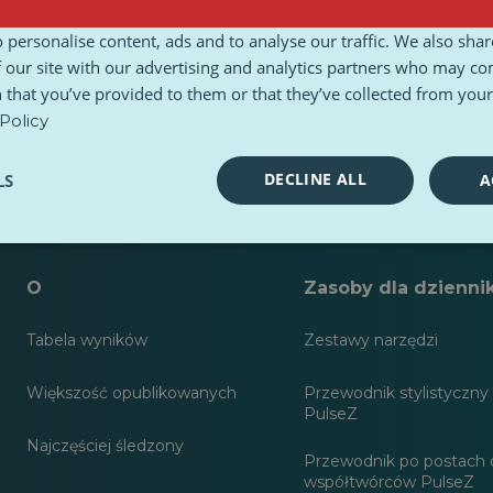
 personalise content, ads and to analyse our traffic. We also sha
 our site with our advertising and analytics partners who may co
 that you’ve provided to them or that they’ve collected from your 
Policy
DECLINE ALL
LS
A
O
Zasoby dla dzienni
Tabela wyników
Zestawy narzędzi
Większość opublikowanych
Przewodnik stylistyczny 
PulseZ
Najczęściej śledzony
Przewodnik po postach 
współtwórców PulseZ