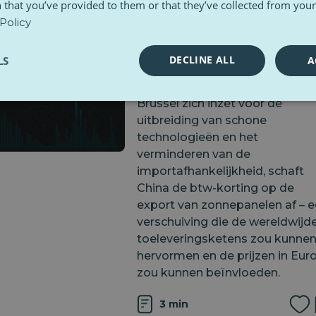
 that you’ve provided to them or that they’ve collected from your 
Zonne-energie is uitgegroeid t
Policy
de grootste elektriciteitsbron 
de EU en heeft daarmee haar
DECLINE ALL
LS
A
centrale rol in de energietransit
van het blok verstevigd. Terwijl
Brussel zich inzet voor de
uitbreiding van schone
technologieën en het
verminderen van de
importafhankelijkheid, schaft
China de btw-korting op de
export van zonnepanelen af ​​– 
verschuiving die de wereldwijd
toeleveringsketens zou kunne
hervormen en de prijzen in Eur
zou kunnen beïnvloeden.
3 min