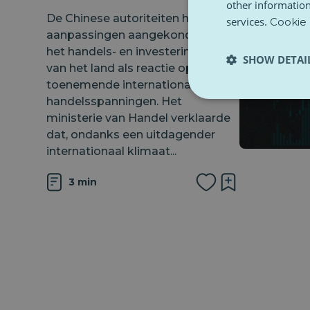
other information
De Chinese autoriteiten hebben
services.
Cookie 
aanpassingen aangekondigd aan
het handels- en investeringsbeleid
SHOW DETAI
van het land als reactie op de
toenemende internationale
handelsspanningen. Het
ministerie van Handel verklaarde
dat, ondanks een uitdagender
internationaal klimaat...
3 min