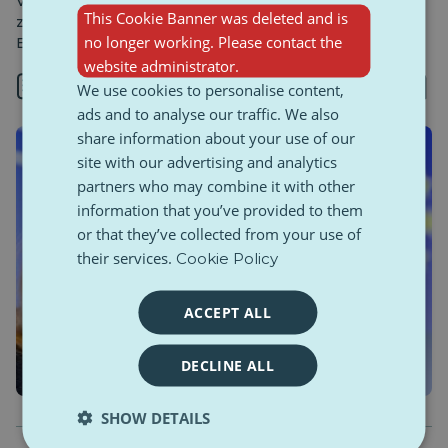
VAT od eksportu fotowoltaiki – zmiana, która może
This Cookie Banner was deleted and is
zmienić globalne łańcuchy dostaw i wpłynąć na ceny w
no longer working. Please contact the
Europie.
website administrator.
3 min
We use cookies to personalise content,
ads and to analyse our traffic. We also
share information about your use of our
site with our advertising and analytics
partners who may combine it with other
information that you’ve provided to them
or that they’ve collected from your use of
their services.
Cookie Policy
ACCEPT ALL
DECLINE ALL
SHOW DETAILS