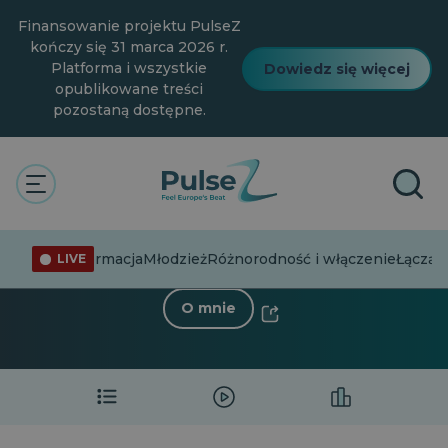
Przejdź
Finansowanie projektu PulseZ
do
głównej
kończy się 31 marca 2026 r.
treści
Platforma i wszystkie
Dowiedz się więcej
opublikowane treści
pozostaną dostępne.
The Pulse
Jakub Mirkowski
Jakub Mirkowski
0 Obserwujący
·
0 Następujący
Dezinformacja
Młodzież
Różnorodność i włączenie
Łącząc 
LIVE
O mnie