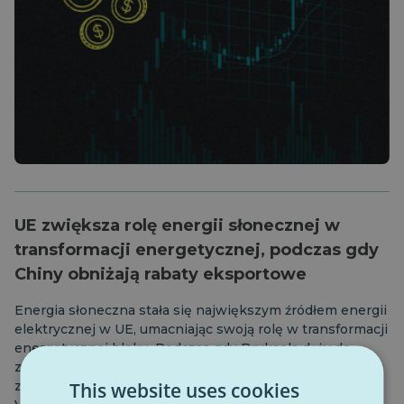
UE zwiększa rolę energii słonecznej w
transformacji energetycznej, podczas gdy
Chiny obniżają rabaty eksportowe
Energia słoneczna stała się największym źródłem energii
elektrycznej w UE, umacniając swoją rolę w transformacji
energetycznej bloku. Podczas gdy Bruksela dąży do
zwiększenia skali czystych technologii i zmniejszenia
This website uses cookies
zależności od importu, Chiny stopniowo wycofują ulgi