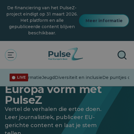
Overslaan
De financiering van het PulseZ-
naar
hoofdinhoud
project eindigt op 31 maart 2026.
Het platform en alle
Meer informatie
gepubliceerde content blijven
beschikbaar.
Geef de toekomst van
Desinformatie
Jeugd
Diversiteit en inclusie
De puntjes op d
LIVE
Europa vorm met
PulseZ
Vertel de verhalen die ertoe doen.
Leer journalistiek, publiceer EU-
gerichte content en laat je stem
tellen.