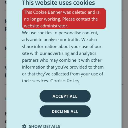
This website uses cookies
over trauma en 'geestelijke gezondheid'
This Cookie Banner was deleted and is
no longer working. Please contact the
Moedertaal bij het eindexamen: van het
website administrator.
Roemeense essay tot de Franse filosofie
We use cookies to personalise content,
ads and to analyse our traffic. We also
share information about your use of our
Minder scherm, meer leven.
site with our advertising and analytics
partners who may combine it with other
information that you’ve provided to them
Vier jaar oorlog: hoe Oekraïense jongeren
or that they’ve collected from your use of
hun studies in Europa voortzetten
their services.
Cookie Policy
ACCEPT ALL
LOPENDE ZAKEN
DECLINE ALL
Een beleidsnota: Jongerenstemmen voor
de toekomst van Europa
SHOW DETAILS