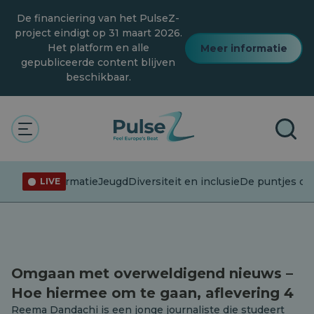
Overslaan
De financiering van het PulseZ-
naar
hoofdinhoud
project eindigt op 31 maart 2026.
Het platform en alle
Meer informatie
gepubliceerde content blijven
beschikbaar.
De polsslag
Podcast
Podcast
Desinformatie
Jeugd
Diversiteit en inclusie
De puntjes op 
LIVE
Omgaan met overweldigend nieuws –
Hoe hiermee om te gaan, aflevering 4
Reema Dandachi is een jonge journaliste die studeert