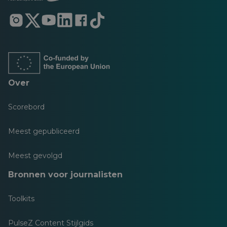
Opent
Opent
Opent
Opent
Opent
Opent
in
in
in
in
in
in
een
een
een
een
een
een
nieuw
nieuw
nieuw
nieuw
nieuw
nieuw
tabblad
tabblad
tabblad
tabblad
tabblad
tabblad
Over
Scorebord
Meest gepubliceerd
Meest gevolgd
Bronnen voor journalisten
Toolkits
PulseZ Content Stijlgids