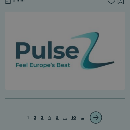
1
2
3
4
5
...
10
...