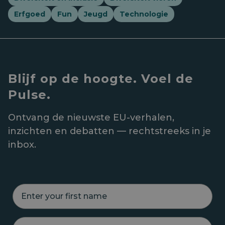
Erfgoed
Fun
Jeugd
Technologie
Blijf op de hoogte. Voel de
Pulse.
Ontvang de nieuwste EU-verhalen,
inzichten en debatten — rechtstreeks in je
inbox.
E
n
t
e
E
r