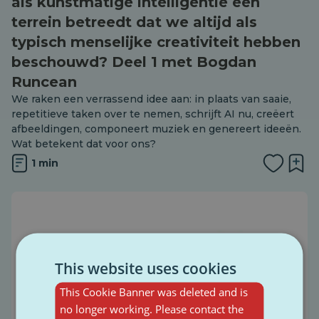
als kunstmatige intelligentie een
terrein betreedt dat we altijd als
typisch menselijke creativiteit hebben
beschouwd? Deel 1 met Bogdan
Runcean
We raken een verrassend idee aan: in plaats van saaie,
repetitieve taken over te nemen, schrijft AI nu, creëert
afbeeldingen, componeert muziek en genereert ideeën.
Wat betekent dat voor ons?
1 min
This website uses cookies
This Cookie Banner was deleted and is
no longer working. Please contact the