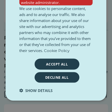
website administrator.
We use cookies to personalise content,
ads and to analyse our traffic. We also
share information about your use of our
site with our advertising and analytics
partners who may combine it with other
PulseZ | Aflevering 27: Wat gebeurt er
information that you’ve provided to them
met banen, leren en onze persoonlijke
or that they’ve collected from your use of
their services.
Cookie Policy
ontwikkeling wanneer AI overal deel
van uitmaakt? Deel 2 met Bogdan
ACCEPT ALL
Runcean
In deel 2 van ons gesprek met Bogdan Runcean gaan we
dieper in op hoe kunstmatige intelligentie de regels nu
DECLINE ALL
al verandert, met name op het gebied van werk en
onderwijs.
SHOW DETAILS
1 min