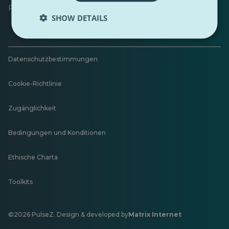
Feedback hinterlassen
SHOW DETAILS
Datenschutzbestimmungen
Cookie-Richtlinie
Zugänglichkeit
Bedingungen und Konditionen
Ethische Charta
Toolkits
©2026 PulseZ. Design & developed by
Matrix Internet
Öffnet
in