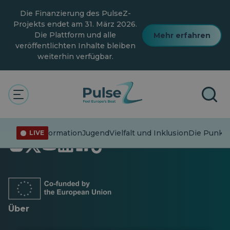
Zum
Die Finanzierung des PulseZ-
Hauptinhalt
springen
Projekts endet am 31. März 2026.
Die Plattform und alle
Mehr erfahren
veröffentlichten Inhalte bleiben
weiterhin verfügbar.
Fehlinformation
Jugend
Vielfalt und Inklusion
Die Punkte
LIVE
Öffnet
Öffnet
Öffnet
Öffnet
Öffnet
Öffnet
in
in
in
in
in
in
einer
einer
einer
einer
einer
einer
neuen
neuen
neuen
neuen
neuen
neuen
Registerkarte
Registerkarte
Registerkarte
Registerkarte
Registerkarte
Registerkarte
Über