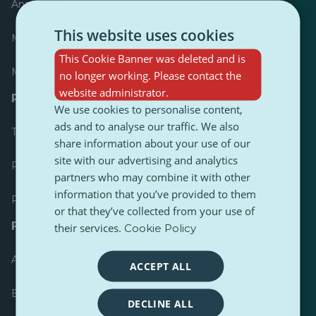
Anzeiger
This website uses cookies
Meist veröffentlicht
This Cookie Banner was deleted and is
Meist befolgt
no longer working. Please contact the
website administrator.
Ressourcen für Journalisten
We use cookies to personalise content,
ads and to analyse our traffic. We also
Toolkits
share information about your use of our
site with our advertising and analytics
PulseZ Content Style Guide
partners who may combine it with other
information that you’ve provided to them
PulseZ Beitragsleitfaden für Autoren
or that they’ve collected from your use of
FAQs
their services.
Cookie Policy
Anfrage einreichen
ACCEPT ALL
Ein Problem melden
DECLINE ALL