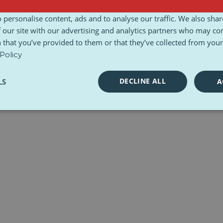
Termeni și condiții
Carta etică
Seturi de instrumente
 personalise content, ads and to analyse our traffic. We also sha
 our site with our advertising and analytics partners who may co
 that you’ve provided to them or that they’ve collected from your 
Policy
DECLINE ALL
LS
A