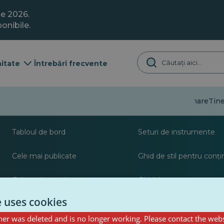
ie 2026.
onibile.
itate
Întrebări frecvente
Dezinformare
Tine
Despre
Resurse pentru jurna
Tabloul de bord
Seturi de instrumente
Cele mai publicate
Ghid de stil pentru conț
Cele mai urmărite
Ghid de postare pentru c
PulseZ
e uses cookies
er was deleted and is no longer working. Please contact the webs