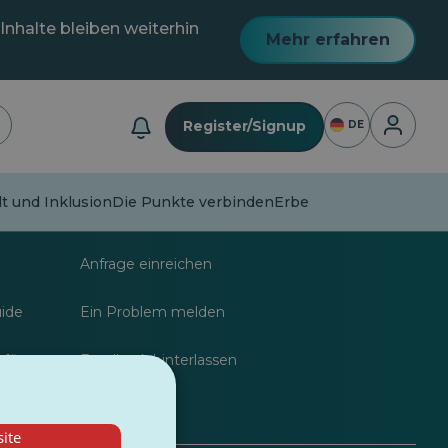
Inhalte bleiben weiterhin
Mehr erfahren
Anmeldu
Register/Signup
DE
lt und Inklusion
Die Punkte verbinden
Erbe
nalisten
FAQs
Anfrage einreichen
uide
Ein Problem melden
 für
Feedback hinterlassen
ite