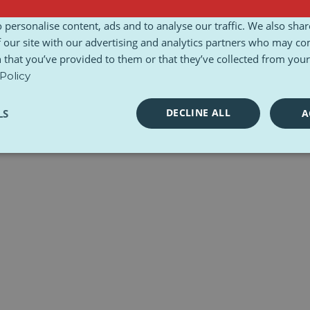
gungen und Konditionen
Ethische Charta
Toolkits
 personalise content, ads and to analyse our traffic. We also sha
 our site with our advertising and analytics partners who may co
 that you’ve provided to them or that they’ve collected from your 
Policy
DECLINE ALL
LS
A