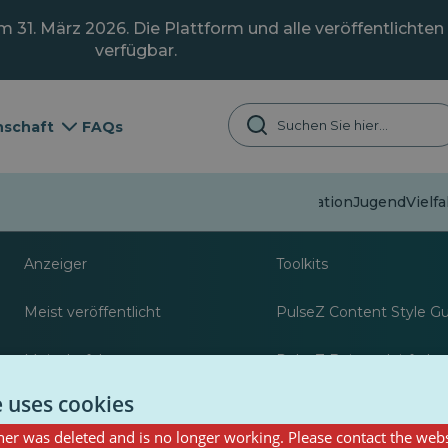
31. März 2026. Die Plattform und alle veröffentlichten 
verfügbar.
schaft
FAQs
Fehlinformation
Jugend
Vielfa
Über
Ressourcen für Jour
Anzeiger
Toolkits
Meist veröffentlicht
PulseZ Content Style G
Meist befolgt
PulseZ Beitragsleitfaden
Autoren
e uses cookies
er was deleted and is no longer working. Please contact the webs