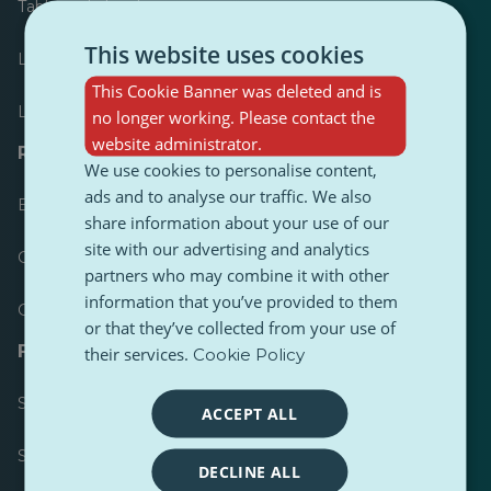
Tableau de bord
This website uses cookies
Le plus publié
This Cookie Banner was deleted and is
Les plus suivis
no longer working. Please contact the
website administrator.
Ressources pour les journalistes
We use cookies to personalise content,
ads and to analyse our traffic. We also
Boîtes à outils
share information about your use of our
site with our advertising and analytics
Guide de style de contenu PulseZ
partners who may combine it with other
information that you’ve provided to them
Guide de publication pour les contributeurs PulseZ
or that they’ve collected from your use of
FAQ
their services.
Cookie Policy
Soumettre une demande
ACCEPT ALL
Signaler un problème
DECLINE ALL