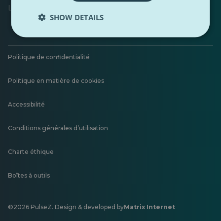
Laisser un commentaire
SHOW DETAILS
Politique de confidentialité
Politique en matière de cookies
Accessibilité
Conditions générales d’utilisation
Charte éthique
Boîtes à outils
©2026 PulseZ. Design & developed by
Matrix Internet
S'ouvre
dans