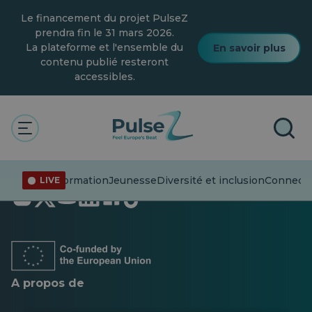
Skip
Le financement du projet PulseZ
to
main
prendra fin le 31 mars 2026.
content
La plateforme et l'ensemble du
En savoir plus
contenu publié resteront
accessibles.
Désinformation
Jeunesse
Diversité et inclusion
Connecte
LIVE
S'ouvre
S'ouvre
S'ouvre
S'ouvre
S'ouvre
S'ouvre
dans
dans
dans
dans
dans
dans
un
un
un
un
un
un
nouvel
nouvel
nouvel
nouvel
nouvel
nouvel
onglet
onglet
onglet
onglet
onglet
onglet
A propos de