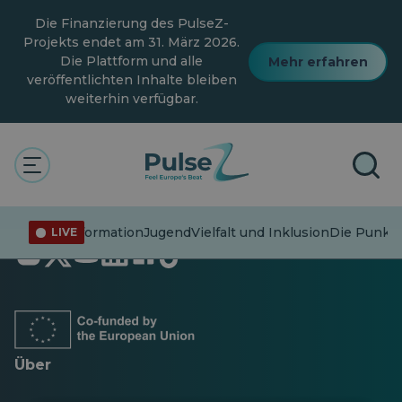
Zum
Die Finanzierung des PulseZ-
Hauptinhalt
springen
Projekts endet am 31. März 2026.
Die Plattform und alle
Mehr erfahren
veröffentlichten Inhalte bleiben
weiterhin verfügbar.
Fehlinformation
Jugend
Vielfalt und Inklusion
Die Punkte
LIVE
Öffnet
Öffnet
Öffnet
Öffnet
Öffnet
Öffnet
in
in
in
in
in
in
einer
einer
einer
einer
einer
einer
neuen
neuen
neuen
neuen
neuen
neuen
Registerkarte
Registerkarte
Registerkarte
Registerkarte
Registerkarte
Registerkarte
Über