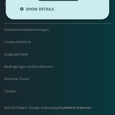
Feedback hinterlassen
SHOW DETAILS
Datenschutzbestimmungen
Cookie-Richtlinie
Zugänglichkeit
Bedingungen und Konditionen
Ethische Charta
Toolkits
©2026 PulseZ. Design & developed by
Matrix Internet
Öffnet
in