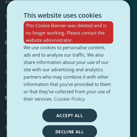
Anzeiger
This website uses cookies
Meist veröffentlicht
This Cookie Banner was deleted and is
Meist befolgt
no longer working. Please contact the
website administrator.
Ressourcen für Journalisten
We use cookies to personalise content,
ads and to analyse our traffic. We also
Toolkits
share information about your use of our
site with our advertising and analytics
PulseZ Content Style Guide
partners who may combine it with other
information that you’ve provided to them
PulseZ Beitragsleitfaden für Autoren
or that they’ve collected from your use of
FAQs
their services.
Cookie Policy
Anfrage einreichen
ACCEPT ALL
Ein Problem melden
DECLINE ALL