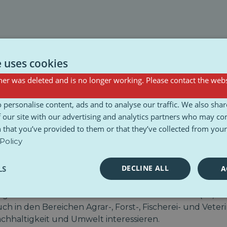
e uses cookies
er was deleted and is no longer working. Please contact the webs
senschaften
 personalise content, ads and to analyse our traffic. We also sha
 our site with our advertising and analytics partners who may co
n als Männer für bildungsbezogene Master- und Doktorst
 that you’ve provided to them or that they’ve collected from your 
ng traditionell als „Frauenarbeit“ gelten.
Policy
ium waren allgemeine Studien (73,7 %), Geisteswissensc
 %). Diese Bereiche gelten oft als „weiblicher“ und le
DECLINE ALL
LS
A
er im Gesundheits- und Sozialwesen vertreten (60,9 %)
ch in den Bereichen Agrar-, Forst-, Fischerei- und Veteri
chhaltigkeit und Umwelt interessieren.