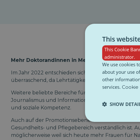
This websit
This Cookie Bann
administrator.
Mehr Doktorandinnen in Medizin und Sozialwis
We use cookies to
about your use of
Im Jahr 2022 entschieden sich deutlich mehr Fraue
other information
überraschend, da Lehrtätigkeiten und Kinderbetreuu
services.
Cookie 
Weitere beliebte Bereiche für Frauen im Masterstud
Journalismus und Informationswissenschaften (68,7
SHOW DETAI
und soziale Kompetenz.
Auch auf der Promotionsebene waren Frauen häufig
Gesundheits- und Pflegebereich verständlich ist. Au
möglicherweise weil sich heute mehr Frauen für Na