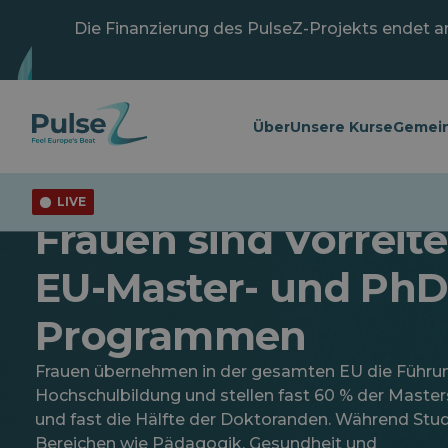
Zum
Hauptinhalt
Die Finanzierung des PulseZ-Projekts endet am 
springen
Über
Unsere Kurse
Gemein
LIVE
Allgemein
Frauen sind Vorreite
EU-Master- und PhD
Programmen
Frauen übernehmen in der gesamten EU die Führun
Hochschulbildung und stellen fast 60 % der Maste
und fast die Hälfte der Doktoranden. Während Stud
Bereichen wie Pädagogik, Gesundheit und