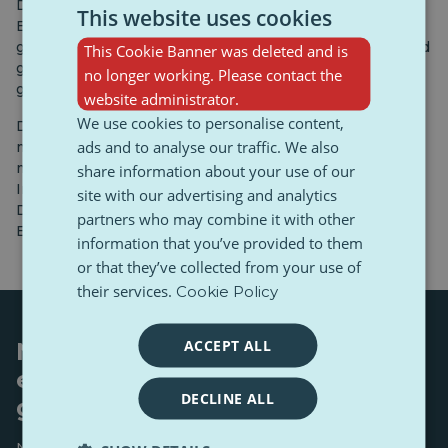
Diese Innovationen haben das Potenzial, die
This website uses cookies
Behandlung chronischer Krankheiten, darunter
genetische Störungen und Krebs, zu revolutionieren und
This Cookie Banner was deleted and is
gleichzeitig den Zugang zu Therapien für Patienten in
no longer working. Please contact the
ganz Europa zu verbessern.
website administrator.
We use cookies to personalise content,
Darüber hinaus zeichnen sich Innovationen in der
ads and to analyse our traffic. We also
medizinischen Diagnostik ab. Techniken wie die
metabolische Deuteriumbildgebung und künstliche
share information about your use of our
Intelligenz in der radiologischen Analyse könnten die
site with our advertising and analytics
Diagnosezeiten verkürzen und die
partners who may combine it with other
Behandlungswirksamkeit verbessern.
information that you’ve provided to them
or that they’ve collected from your use of
their services.
Cookie Policy
ACCEPT ALL
Nachhaltige Technologien
ebnen den Weg für Europas
DECLINE ALL
grüne Zukunft