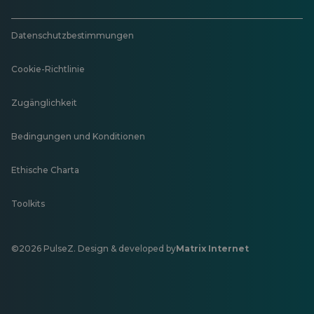
Datenschutzbestimmungen
Cookie-Richtlinie
Zugänglichkeit
Bedingungen und Konditionen
Ethische Charta
Toolkits
©2026 PulseZ. Design & developed by
Matrix Internet
Öffnet
in
einer
neuen
Registerkarte