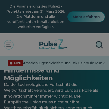
Zum
Die Finanzierung des PulseZ-
Hauptinhalt
springen
Projekts endet am 31. März 2026.
Die Plattform und alle
Mehr erfahren
veröffentlichten Inhalte bleiben
weiterhin verfügbar.
Allgemein
Europas Streben nach der
Technologieführerschaft:
Fehlinformation
Jugend
Vielfalt und Inklusion
Die Punkte 
LIVE
Hindernisse und
Möglichkeiten
Da der technologische Fortschritt die
Weltwirtschaft verändert, wird Europas Rolle als
Innovationsführer immer wichtiger. Die
Europäische Union muss nicht nur ihre
Wettbewerbsfähigkeit sichern, sondern auch...