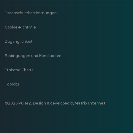
Datenschutzbestimmungen
Cookie-Richtlinie
Zugänglichkeit
Bedingungen und Konditionen
Ethische Charta
Toolkits
©2026 PulseZ. Design & developed by
Matrix Internet
Öffnet
in
einer
neuen
Registerkarte