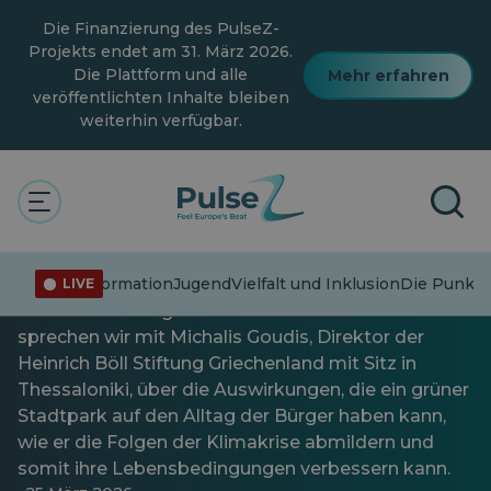
Zum
Die Finanzierung des PulseZ-
Hauptinhalt
springen
Projekts endet am 31. März 2026.
Die Plattform und alle
Mehr erfahren
veröffentlichten Inhalte bleiben
weiterhin verfügbar.
Aktuelle Angelegenheiten
Allgemein
Clima
Ein Gespräch mit der
Heinrich-Böll-Stiftung
Fehlinformation
Jugend
Vielfalt und Inklusion
Die Punkte
LIVE
In der ersten Folge des Green SKG Podcasts
sprechen wir mit Michalis Goudis, Direktor der
Heinrich Böll Stiftung Griechenland mit Sitz in
Thessaloniki, über die Auswirkungen, die ein grüner
Stadtpark auf den Alltag der Bürger haben kann,
wie er die Folgen der Klimakrise abmildern und
somit ihre Lebensbedingungen verbessern kann.