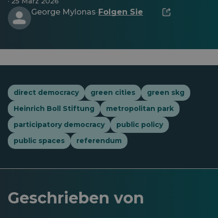
· 25 März 2026
George Mylonas
Folgen Sie
·
direct democracy
green cities
green skg
Heinrich Boll Stiftung
metropolitan park
participatory democracy
public policy
public spaces
referendum
Geschrieben von