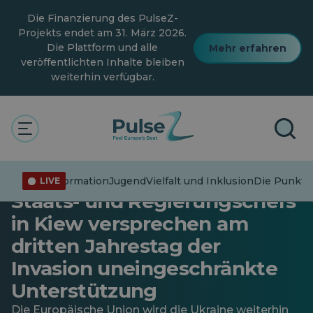
Zum
Die Finanzierung des PulseZ-
Hauptinhalt
springen
Projekts endet am 31. März 2026.
Die Plattform und alle
Mehr erfahren
veröffentlichten Inhalte bleiben
weiterhin verfügbar.
Allgemein
„Die Ukraine ist Teil unserer
europäischen Familie“ – EU-
Fehlinformation
Jugend
Vielfalt und Inklusion
Die Punkte
LIVE
Staats- und Regierungschefs
in Kiew versprechen am
dritten Jahrestag der
Invasion uneingeschränkte
Unterstützung
Die Europäische Union wird die Ukraine weiterhin