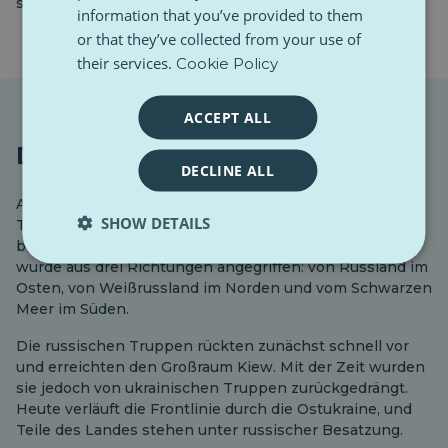
siegen werden“, heißt es in der Erklärung.
information that you’ve provided to them
or that they’ve collected from your use of
their services.
Cookie Policy
ACCEPT ALL
Drei Jahre Krieg, kein Ende
DECLINE ALL
Am 24. Februar 2022 versammelten sich russische
SHOW DETAILS
Truppen entlang der ukrainischen Grenze und
begannen mit der Invasion des Landes. Die Ukraine
wurde aus drei Richtungen angegriffen: von Russland im
Osten, von Weißrussland im Norden und vom Schwarzen
Meer im Süden.
Die russischen Truppen rückten zunächst schnell vor
und erreichten den Großraum Kiew. Mit der Zeit wurden
sie jedoch von ukrainischen Truppen zurückgedrängt.
Heute verläuft die Frontlinie durch die Ostukraine, und
Teile des Landes stehen unter russischer Besatzung.