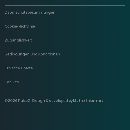
Datenschutzbestimmungen
Cookie-Richtlinie
Zugänglichkeit
Bedingungen und Konditionen
Ethische Charta
Toolkits
©2026 PulseZ. Design & developed by
Matrix Internet
Öffnet
in
einer
neuen
Registerkarte