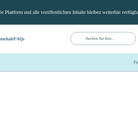
31. März 2026. Die Plattform und alle veröffentlichten 
verfügbar.
nschaft
FAQs
Fehlinformation
J
den
Technologie
rother“ für
 der
schen Schutz
ten im Namen
e uses cookies
Bürgerpflicht