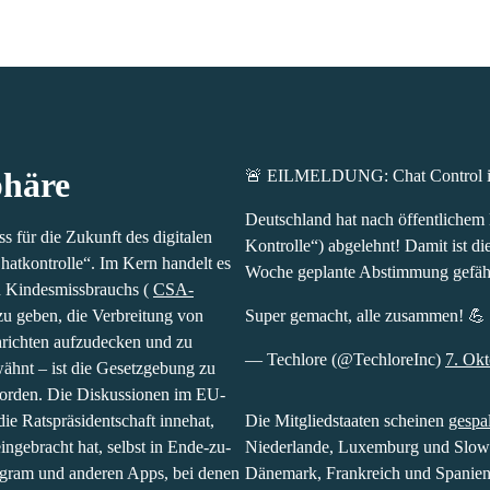
r was deleted and is no longer working. Please contact the website 
personalise content, ads and to analyse our traffic. We also share in
te with our advertising and analytics partners who may combine it with
Aktie
Co
d to them or that they’ve collected from your use of their services.
DECLINE ALL
LS
A
ivatsphäre
tzgebungsprozess für die
🚨 EILMELDUNG: Chat Contr
tierte Gesetzentwurf trägt
Deutschland hat nach öffen
h dabei um die EU-Verordnung
Massenüberwachung („Chat-K
(
CSA-Verordnung
). Sie
Mehrheit im EU-Rat blockie
eben, die Verbreitung von
Abstimmung gefährdet.
 privater Nachrichten
os guten Kernziels – wie
Super gemacht, alle zusam