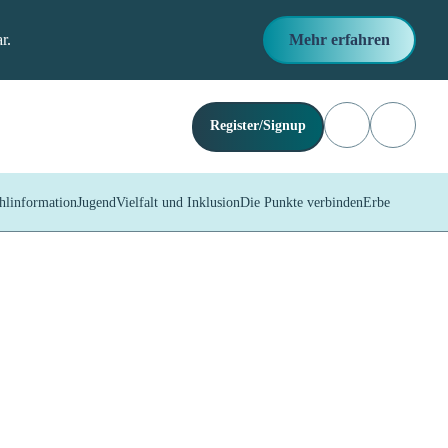
Inhalte bleiben weiterhin
Mehr erfahren
Anmeldu
Register/Signup
DE
ugend
Vielfalt und Inklusion
Die Punkte verbinden
Erbe