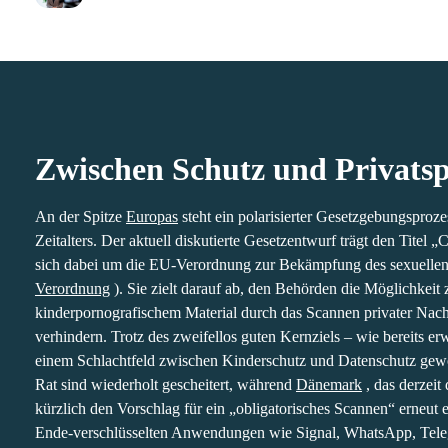
This Cookie Banne
zu normalisieren.
We use cookies to 
6 min lesen · 6 Nov. 2025
your use of our si
Georgios Karagiorgos
Folgen Sie
·
that you’ve provide
SHOW DETAI
Zwischen Schutz und Pr
An der Spitze
Europas
steht ein polarisierter Gese
Zukunft des digitalen Zeitalters. Der aktuell disku
den Titel „Chatkontrolle“. Im Kern handelt es sic
zur Bekämpfung des sexuellen Kindesmissbrauchs 
zielt darauf ab, den Behörden die Möglichkeit zu g
kinderpornografischem Material durch das Scannen
aufzudecken und zu verhindern. Trotz des zweifell