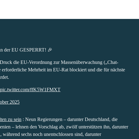
administrator.
formation about
 other information
okie Policy
CCEPT ALL
ol in der EU GESPERRT! 🎉
tlichem Druck die EU-Verordnung zur
ontrolle“) abgelehnt! Damit ist die erforderliche
rt und die für nächste Woche geplante
men! 💪
pic.twitter.com/ffK5W1FMXT