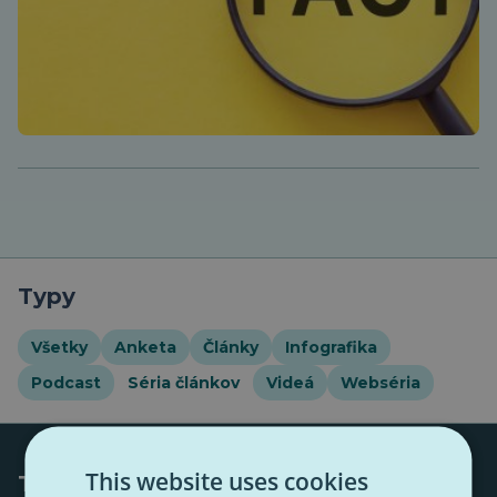
Typy
Všetky
Anketa
Články
Infografika
Podcast
Séria článkov
Videá
Webséria
This website uses cookies
Témy