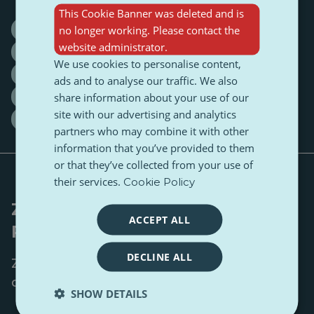
This Cookie Banner was deleted and is
no longer working. Please contact the
Všetky
Pre vás
Aktuálne dianie
Ambiente
website administrator.
Clima
Dedičstvo
Dezinformácie
Fun
We use cookies to personalise content,
Kultúrne dedičstvo
Mládež
ads and to analyse our traffic. We also
share information about your use of our
Oslava rozmanitosti
Rozmanitosť a inklúzia
site with our advertising and analytics
Spájanie bodiek
Technológia
Všeobecné
partners who may combine it with other
information that you’ve provided to them
or that they’ve collected from your use of
their services.
Cookie Policy
Zostaňte v obraze. Cítite
ACCEPT ALL
Pulse.
DECLINE ALL
Získajte najnovšie príbehy, poznatky a
debaty z EÚ — priamo do vašej schránky.
SHOW DETAILS