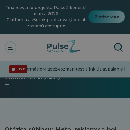
Prejsť
Financovanie projektu PulseZ končí 31.
na
hlavný
marca 2026.
Zistite viac
obsah
Platforma a všetok publikovaný obsah
zostanú dostupné.
Pulz
Dezinformácie
Séria článkov
Séria článkov
Dezinformácie
Mládež
Rozmanitosť a inklúzia
Spájanie bo
LIVE
0 Nasledovník · 25 príbehy
Otázka súhlasu: Meta, reklamy a boj