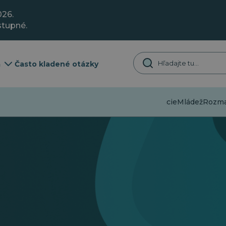
026.
stupné.
a
Často kladené otázky
Dezinformácie
Mládež
Rozman