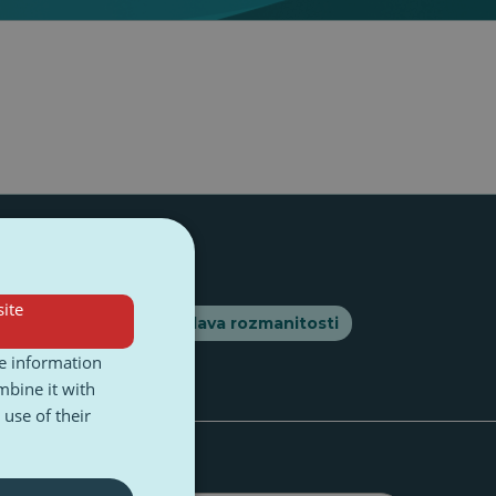
ite
dičstvo
Mládež
Oslava rozmanitosti
re information
mbine it with
use of their