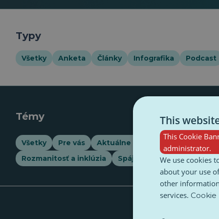
Typy
Všetky
Anketa
Články
Infografika
Podcast
Témy
This websit
This Cookie Bann
Všetky
Pre vás
Aktuálne dianie
Ambiente
administrator.
Rozmanitosť a inklúzia
Spájanie bodiek
Techno
We use cookies to
about your use of
other information
services.
Cookie 