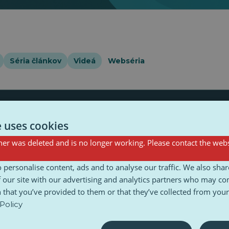
Séria článkov
Videá
Webséria
e uses cookies
er was deleted and is no longer working. Please contact the webs
Clima
Dedičstvo
Dezinformácie
Fun
Kultúrne de
lógia
Všeobecné
 personalise content, ads and to analyse our traffic. We also sha
 our site with our advertising and analytics partners who may co
 that you’ve provided to them or that they’ve collected from your 
Policy