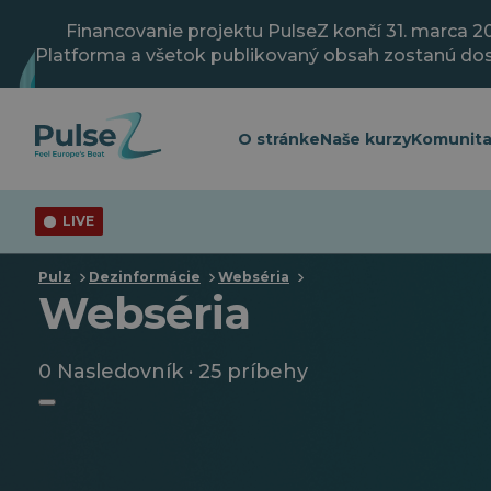
Prejsť
na
Financovanie projektu PulseZ končí 31. marca 2
hlavný
Platforma a všetok publikovaný obsah zostanú do
obsah
O stránke
Naše kurzy
Komunit
LIVE
Pulz
Dezinformácie
Webséria
Webséria
0 Nasledovník · 25 príbehy