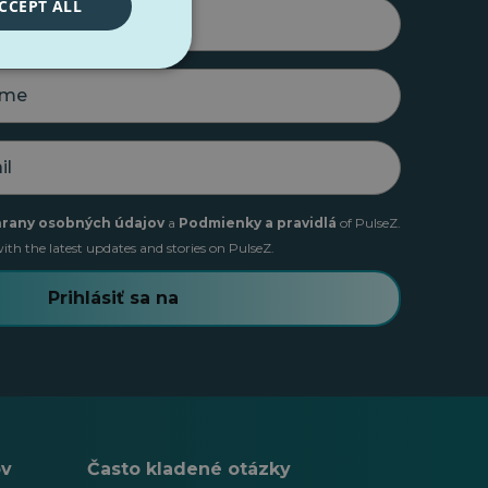
CCEPT ALL
hrany osobných údajov
a
Podmienky a pravidlá
of PulseZ.
ith the latest updates and stories on PulseZ.
Prihlásiť sa na
ov
Často kladené otázky