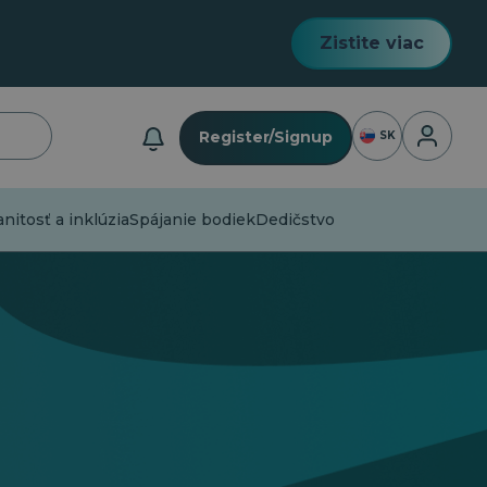
Zistite viac
Prihlásen
Register/Signup
SK
itosť a inklúzia
Spájanie bodiek
Dedičstvo