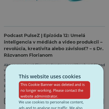
Podcast PulseZ | Epizóda 12: Umelá
inteligencia v médiách a video produkcii –
revolúcia, kreativita alebo závislosť? – s Dr.
Răzvanom Florianom
Ako sa mení svet filmu, podcastov a sociálnych médií pod
vplyvom umelej inteligencie? V tejto druhej epizóde
This website uses cookies
nášho seriálu o umelej inteligencii pokračuje Anastasia
Sucitu v rozhovore s Dr. Răzvanom Florianom, aby
This Cookie Banner was deleted and is
preskúmala hlboké transformácie v mediálnom
no longer working. Please contact the
priemysle a produkcii obsahu.
website administrator.
1 min
We use cookies to personalise content,
ads and to analyse our traffic. We also