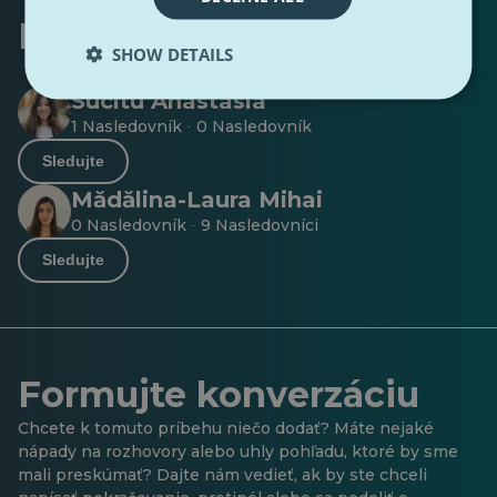
Napísal
SHOW DETAILS
Sucitu Anastasia
1 Nasledovník
0 Nasledovník
·
Sledujte
Mădălina-Laura Mihai
0 Nasledovník
9 Nasledovníci
·
Sledujte
Formujte konverzáciu
Chcete k tomuto príbehu niečo dodať? Máte nejaké
nápady na rozhovory alebo uhly pohľadu, ktoré by sme
mali preskúmať? Dajte nám vedieť, ak by ste chceli