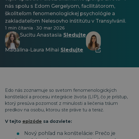
nás spolu s Edom Gergelyom, facilitátorom,
školiteľom fenomenologickej psychológie a
zakladateľom Nelesovho inštitútu v Transylvánii.
1 min čítania · 30 mar 2026
Sucitu Anastasia
Sledujte
·
Mădălina-Laura Mihai
Sledujte
·
Edo nás zoznamuje so svetom fenomenologických
konštelácií a procesu integrácie života (LIP), čo je prístup,
ktorý presúva pozornosť z minulosti a liečenia tráum
predkov na osobu, ktorou ste práve tu a teraz.
V tejto
epizóde
sa dozviete:
Nový pohľad na konštelácie: Prečo je