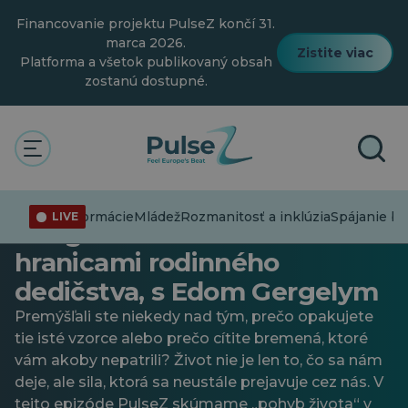
Prejsť
Financovanie projektu PulseZ končí 31.
na
hlavný
marca 2026.
Zistite viac
obsah
Platforma a všetok publikovaný obsah
zostanú dostupné.
Mládež
Rozmanitosť a inklúzia
Všeobecné
PulseZ | Epizóda 25: Proces
Dezinformácie
Mládež
Rozmanitosť a inklúzia
Spájanie bo
LIVE
integrácie života – Za
hranicami rodinného
dedičstva, s Edom Gergelym
Premýšľali ste niekedy nad tým, prečo opakujete
tie isté vzorce alebo prečo cítite bremená, ktoré
vám akoby nepatrili? Život nie je len to, čo sa nám
deje, ale sila, ktorá sa neustále prejavuje cez nás. V
tejto epizóde PulseZ skúmame „pohyb života“ v