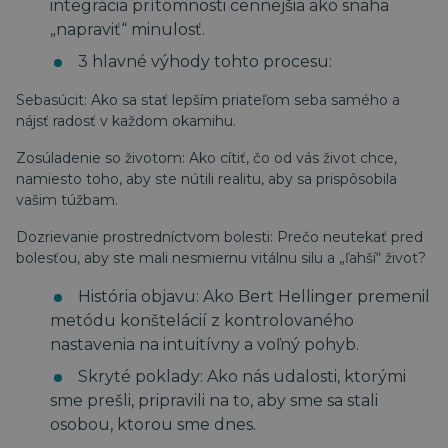
integrácia prítomnosti cennejšia ako snaha
„napraviť“ minulosť.
3 hlavné výhody tohto procesu:
Sebasúcit: Ako sa stať lepším priateľom seba samého a
nájsť radosť v každom okamihu.
Zosúladenie so životom: Ako cítiť, čo od vás život chce,
namiesto toho, aby ste nútili realitu, aby sa prispôsobila
vašim túžbam.
Dozrievanie prostredníctvom bolesti: Prečo neutekať pred
bolesťou, aby ste mali nesmiernu vitálnu silu a „ľahší“ život?
História objavu: Ako Bert Hellinger premenil
metódu konštelácií z kontrolovaného
nastavenia na intuitívny a voľný pohyb.
Skryté poklady: Ako nás udalosti, ktorými
sme prešli, pripravili na to, aby sme sa stali
osobou, ktorou sme dnes.