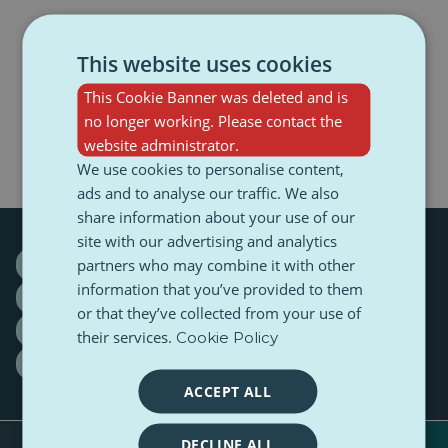
This website uses cookies
This Cookie Banner was deleted and is
no longer working. Please contact the
website administrator.
We use cookies to personalise content,
ads and to analyse our traffic. We also
share information about your use of our
site with our advertising and analytics
partners who may combine it with other
#carries
#desires
#legacy
#moment
information that you’ve provided to them
#precess
Europe
family
GenZ
or that they’ve collected from your use of
integration
Interview
life
Podcast
their services.
Cookie Policy
PulseZ
reality
romania
ACCEPT ALL
DECLINE ALL