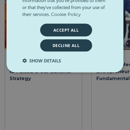
information that you’ve provided to them
or that they’ve collected from your use of
their services.
Cookie Policy
ACCEPT ALL
DECLINE ALL
MODUL
MODUL
SHOW DETAILS
Mandatory Module: Intro
Module 1: Me
to PulseZ & Our Editorial
Entrepreneur
Strategy
Fundamental