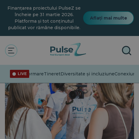
Salt
Finanțarea proiectului PulseZ se
la
conținutul
încheie pe 31 martie 2026.
Aflați mai multe
principal
Platforma și tot conținutul
publicat vor rămâne disponibile.
Dezinformare
Tineret
Diversitate și incluziune
Conexiuni
T
LIVE