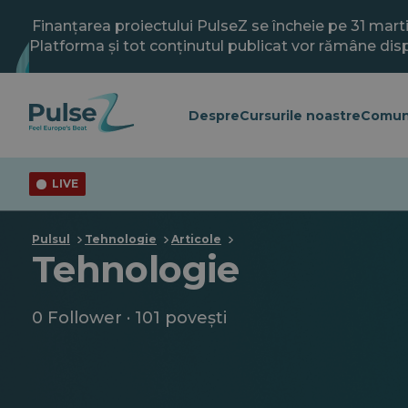
Salt
la
Finanțarea proiectului PulseZ se încheie pe 31 mart
conținutul
Platforma și tot conținutul publicat vor rămâne disp
principal
Despre
Cursurile noastre
Comun
LIVE
Pulsul
Tehnologie
Articole
Tehnologie
0 Follower · 101 povești