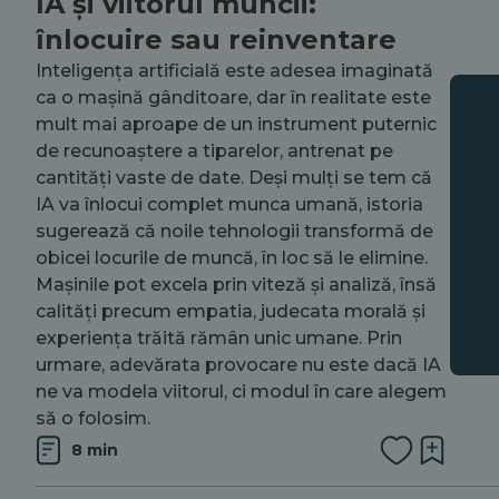
IA și viitorul muncii:
înlocuire sau reinventare
Inteligența artificială este adesea imaginată
ca o mașină gânditoare, dar în realitate este
mult mai aproape de un instrument puternic
de recunoaștere a tiparelor, antrenat pe
cantități vaste de date. Deși mulți se tem că
IA va înlocui complet munca umană, istoria
sugerează că noile tehnologii transformă de
obicei locurile de muncă, în loc să le elimine.
Mașinile pot excela prin viteză și analiză, însă
calități precum empatia, judecata morală și
experiența trăită rămân unic umane. Prin
urmare, adevărata provocare nu este dacă IA
ne va modela viitorul, ci modul în care alegem
să o folosim.
8 min