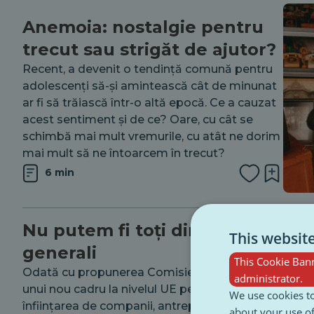
Anemoia: nostalgie pentru
trecut sau strigăt de ajutor?
Recent, a devenit o tendință comună pentru
adolescenți să-și amintească cât de minunat
ar fi să trăiască într-o altă epocă. Ce a cauzat
acest sentiment și de ce? Oare, cu cât se
schimbă mai mult vremurile, cu atât ne dorim
mai mult să ne întoarcem în trecut?
6 min
Nu putem fi toți directori
This websit
generali
This Cookie Bann
Odată cu propunerea Comisiei Europene a
administrator.
unui nou cadru la nivelul UE pentru a facilita
We use cookies to
înființarea de companii, antreprenoriatul
about your use of