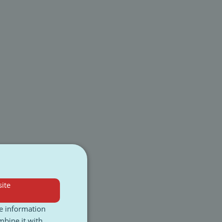
ite
re information
mbine it with