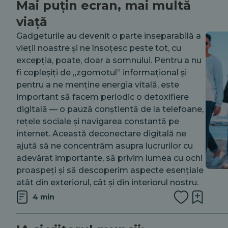
Mai puțin ecran, mai multă
viață
Gadgeturile au devenit o parte inseparabilă a
vieții noastre și ne însoțesc peste tot, cu
excepția, poate, doar a somnului. Pentru a nu
fi copleșiți de „zgomotul” informațional și
pentru a ne menține energia vitală, este
important să facem periodic o detoxifiere
digitală — o pauză conștientă de la telefoane,
rețele sociale și navigarea constantă pe
internet. Această deconectare digitală ne
ajută să ne concentrăm asupra lucrurilor cu
adevărat importante, să privim lumea cu ochi
proaspeți și să descoperim aspecte esențiale
atât din exteriorul, cât și din interiorul nostru.
4 min