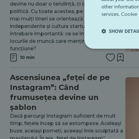
devine nu doar o tendință, ci o direcție
other information
politică. Cu toate acestea, pe măsură ce tot
services.
Cookie 
mai mulți tineri se orientează către activități
independente și cultura startup-urilor, apare o
SHOW DETAI
întrebare importantă: ce se întâmplă cu
locurile de muncă care mențin societatea în
funcțiune?
10 min
Ascensiunea „feței de pe
Instagram”: Când
frumusețea devine un
șablon
Dacă parcurgi Instagram suficient de mult
timp, fețele încep să se estompeze. Aceleași
buze, aceiași pomeți, aceeași linie sculptată a
maxilarului. În era „feței de Instagram”,