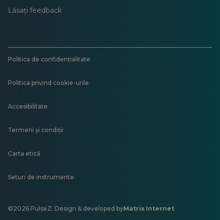
Lăsați feedback
Politica de confidențialitate
Politica privind cookie-urile
Accesibilitate
Termeni și condiții
Carta etică
Seturi de instrumente
©2026 PulseZ. Design & developed by
Matrix Internet
Se