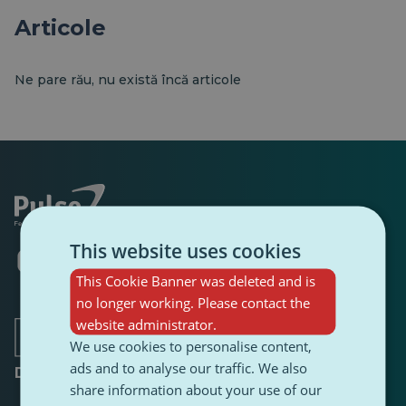
Articole
Ne pare rău, nu există încă articole
This website uses cookies
Se
Se
Se
Se
Se
Se
deschide
deschide
deschide
deschide
deschide
deschide
This Cookie Banner was deleted and is
într-
într-
într-
într-
într-
într-
no longer working. Please contact the
o
o
o
o
o
o
filă
filă
filă
website administrator.
filă
filă
filă
nouă
nouă
nouă
nouă
nouă
nouă
We use cookies to personalise content,
ads and to analyse our traffic. We also
Despre
share information about your use of our