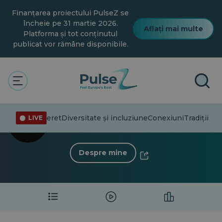
Salt
Finanțarea proiectului PulseZ se
la
conținutul
încheie pe 31 martie 2026.
Aflați mai multe
principal
Platforma și tot conținutul
publicat vor rămâne disponibile.
< Înapoi la profil
Jakub Mirkowski
informare
Tineret
Diversitate și incluziune
Conexiuni
Tradiții
LIVE
0 Follower
·
0 În urma
Despre mine