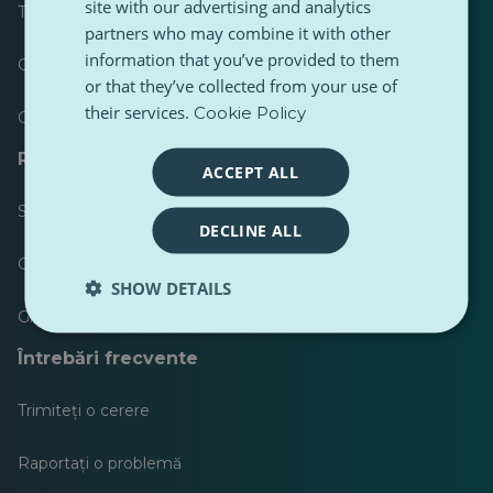
site with our advertising and analytics
Tabloul de bord
partners who may combine it with other
information that you’ve provided to them
Cele mai publicate
or that they’ve collected from your use of
their services.
Cookie Policy
Cele mai urmărite
Resurse pentru jurnaliști
ACCEPT ALL
Seturi de instrumente
DECLINE ALL
Ghid de stil pentru conținut PulseZ
SHOW DETAILS
Ghid de postare pentru contributori PulseZ
Întrebări frecvente
Trimiteți o cerere
Raportați o problemă