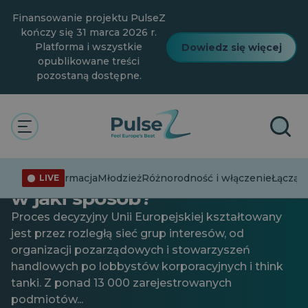
Przejdź
Finansowanie projektu PulseZ
do
głównej
kończy się 31 marca 2026 r.
treści
Platforma i wszystkie
Dowiedz się więcej
opublikowane treści
pozostaną dostępne.
Ogólne
Za kulisami lobbingu w UE:
Kto wpływa na Brukselę — i
Dezinformacja
Młodzież
Różnorodność i włączenie
Łącząc 
LIVE
w jaki sposób?
Proces decyzyjny Unii Europejskiej kształtowany
jest przez rozległą sieć grup interesów, od
organizacji pozarządowych i stowarzyszeń
handlowych po lobbystów korporacyjnych i think
tanki. Z ponad 13 000 zarejestrowanych
podmiotów...