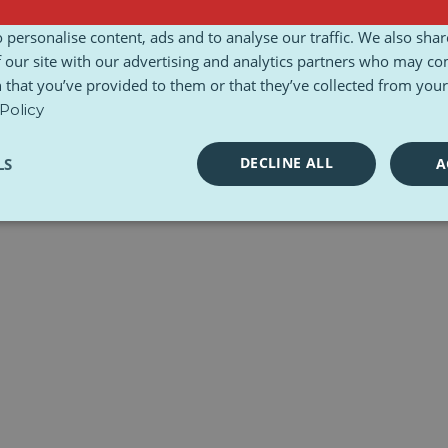
sady i warunki
Karta Etyczna
Zestawy narzędzi
 personalise content, ads and to analyse our traffic. We also sha
 our site with our advertising and analytics partners who may co
 that you’ve provided to them or that they’ve collected from your 
Policy
DECLINE ALL
LS
A