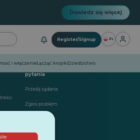
Dowiedz się więcej
Logowan
Register/Signup
PL
ość i włączenie
Łącząc kropki
Dziedzictwo
karzy
Najczęściej zadawane
pytania
Prześlij żądanie
treści
Zgłoś problem
dla
Zostaw opinię
ite