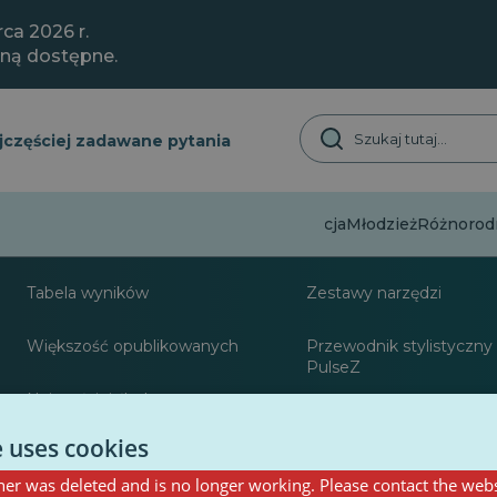
ca 2026 r.
aną dostępne.
jczęściej zadawane pytania
Dezinformacja
Młodzież
Różnorodn
O
Zasoby dla dzienni
Tabela wyników
Zestawy narzędzi
Większość opublikowanych
Przewodnik stylistyczny 
PulseZ
Najczęściej śledzony
Przewodnik po postach 
współtwórców PulseZ
e uses cookies
er was deleted and is no longer working. Please contact the webs