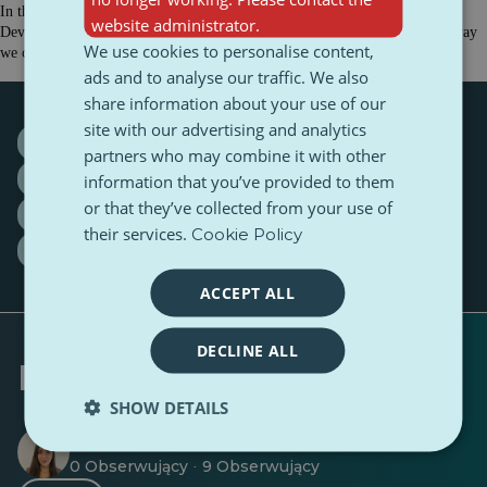
In this episode, we talk with Bogdan Runcean, leader of the Unreal Engine
website administrator.
Developers MeetUps Romania community, about how AI is changing the way
We use cookies to personalise content,
we create, work, and think.
ads and to analyse our traffic. We also
share information about your use of our
site with our advertising and analytics
#deeply
#discussion
#explore
partners who may combine it with other
#NewEpisode
AI
community
creativity
information that you’ve provided to them
or that they’ve collected from your use of
Europe
GenZ
ideas
Interview
Podcast
their services.
Cookie Policy
PulseZ
romania
technology
ACCEPT ALL
DECLINE ALL
Napisany przez
SHOW DETAILS
Mădălina-Laura Mihai
0 Obserwujący
9 Obserwujący
·