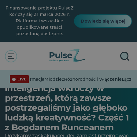
Przejdź
Finansowanie projektu PulseZ
do
głównej
kończy się 31 marca 2026 r.
treści
Platforma i wszystkie
Dowiedz się więcej
opublikowane treści
pozostaną dostępne.
Młodzież
Ogólne
Technologia
PulseZ | Odc. 26: Co się
stanie, gdy sztuczna
Dezinformacja
Młodzież
Różnorodność i włączenie
Łącząc
LIVE
inteligencja wkroczy w
przestrzeń, którą zawsze
postrzegaliśmy jako głęboko
ludzką kreatywność? Część 1
z Bogdanem Runceanem
Dotykamy zaskakującej idei: zamiast przejmować