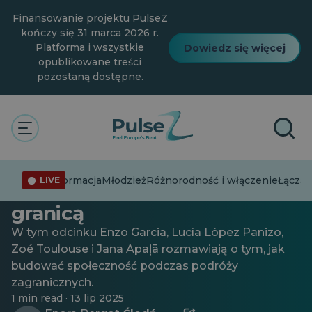
Przejdź
Finansowanie projektu PulseZ
do
głównej
kończy się 31 marca 2026 r.
treści
Platforma i wszystkie
Dowiedz się więcej
opublikowane treści
pozostaną dostępne.
Młodzież
Różnorodność i włączenie
Świętowanie różnorodności
Podcast Sound of Mobility:
Dezinformacja
Młodzież
Różnorodność i włączenie
Łącząc
LIVE
tworzenie społeczności za
granicą
W tym odcinku Enzo Garcia, Lucía López Panizo,
Zoé Toulouse i Jana Apaļā rozmawiają o tym, jak
budować społeczność podczas podróży
zagranicznych.
1 min read · 13 lip 2025