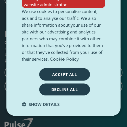
website administrator.
We use cookies to personalise content,
ads and to analyse our traffic. We also
share information about your use of our
Kształt rozmowy
site with our advertising and analytics
partners who may combine it with other
Czy masz coś do dodania do tej historii? Jakieś pomysły
information that you’ve provided to them
na wywiady lub kąty, które powinniśmy zbadać? Daj nam
or that they’ve collected from your use of
znać, jeśli chcesz napisać kontynuację, kontrapunkt lub
their services.
Cookie Policy
podzielić się podobną historią.
Napisz artykuł z kontrargumentami
ACCEPT ALL
Napisz powiązany artykuł
DECLINE ALL
SHOW DETAILS