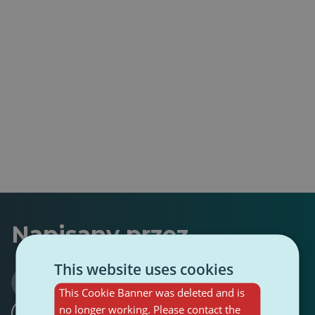
Napisany przez
This website uses cookies
Enora Bergot
This Cookie Banner was deleted and is
0 Obserwujący
0 Obserwujący
·
no longer working. Please contact the
Śledź