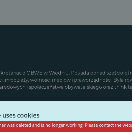
kretariacie OBWE w Wiedniu. Posiada ponad sześcioletn
ci, młodzieży, wolności mediów i praworządności. Była 
rodowych i społeczeństwa obywatelskiego oraz think ta
e uses cookies
er was deleted and is no longer working. Please contact the webs