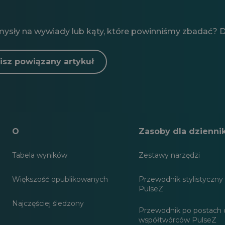
mysły na wywiady lub kąty, które powinniśmy zbadać? Da
isz powiązany artykuł
O
Zasoby dla dzienni
Tabela wyników
Zestawy narzędzi
Większość opublikowanych
Przewodnik stylistyczny 
PulseZ
Najczęściej śledzony
Przewodnik po postach 
współtwórców PulseZ