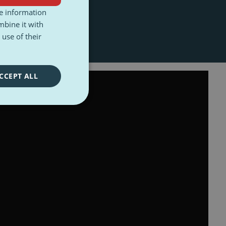
re information
mbine it with
use of their
CCEPT ALL