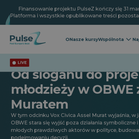
Przejdź
do
Finansowanie projektu PulseZ kończy się 31 mar
głównej
Platforma i wszystkie opublikowane treści pozost
treści
O
Nasze kursy
Wspólnota
Na
LIVE
Łącząc kropki
Młodzież
Ogólne
Sprawy bieżące
Od sloganu do projek
młodzieży w OBWE 
Muratem
W tym odcinku Vox Civica Assel Murat wyjaśnia, w 
OBWE stara się wyjść poza działania symboliczne i
młodych prawdziwych aktorów w polityce, budowan
podejmowaniu decyzji.