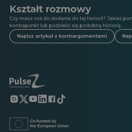
Kształt rozmowy
Czy masz coś do dodania do tej historii? Jakieś po
kontrapunkt lub podzielić się podobną historią.
Napisz artykuł z kontrargumentami
Nap
Otwiera
Otwiera
Otwiera
Otwiera
Otwiera
Otwiera
się
się
się
się
się
się
w
w
w
w
w
w
nowej
nowej
nowej
nowej
nowej
nowej
karcie
karcie
karcie
karcie
karcie
karcie