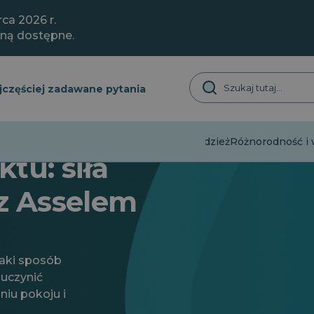
ca 2026 r.
aną dostępne.
jczęściej zadawane pytania
Dezinformacja
Młodzież
Różnorodność i w
tu: siła
z Asselem
jaki sposób
 uczynić
iu pokoju i