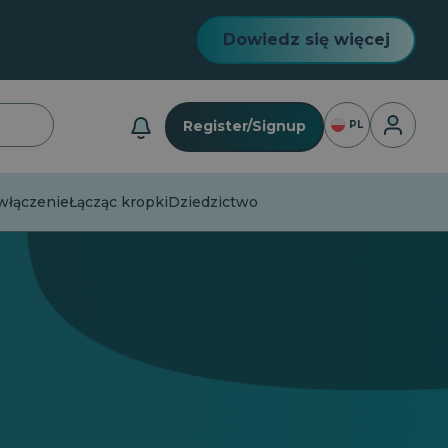
Dowiedz się więcej
Logowan
Register/Signup
PL
łączenie
Łącząc kropki
Dziedzictwo