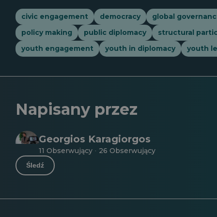
civic engagement
democracy
global governan
policy making
public diplomacy
structural parti
youth engagement
youth in diplomacy
youth l
Napisany przez
Georgios Karagiorgos
11 Obserwujący
26 Obserwujący
·
Śledź