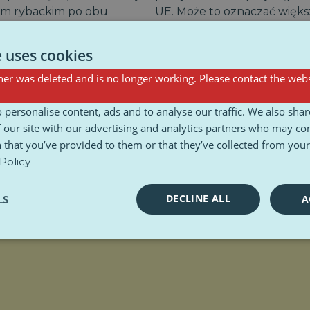
om rybackim po obu
UE. Może to oznaczać więks
zwłaszcza gdy Europa przech
e uses cookies
 handlu wyrobami
Dyskutowane jest również 
snących kosztów produkcji i
emisjami UE i Wielkiej Brytan
er was deleted and is no longer working. Please contact the webs
drzwi do zwolnień z dostos
węgla, ułatwiając branżom
 personalise content, ads and to analyse our traffic. We also sha
zenia procedur granicznych
spełnianiu celów klimatyczn
 our site with our advertising and analytics partners who may co
e porozumienie w sprawie
 that you’ve provided to them or that they’ve collected from your 
łoby usunąć część
Policy
porterów od czasu Brexitu.
DECLINE ALL
LS
A