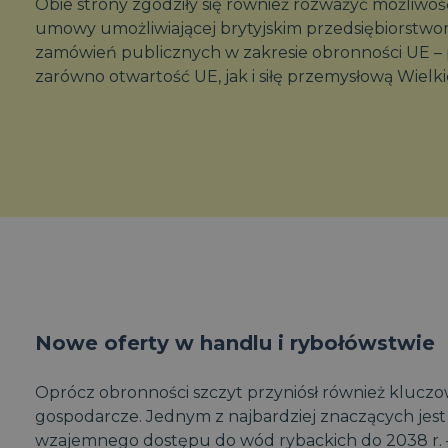
Obie strony zgodziły się również rozważyć możliwoś
umowy umożliwiającej brytyjskim przedsiębiorstw
zamówień publicznych w zakresie obronności UE – 
zarówno otwartość UE, jak i siłę przemysłową Wielkie
Nowe oferty w handlu i rybołówstwie
Oprócz obronności szczyt przyniósł również klucz
gospodarcze. Jednym z najbardziej znaczących jest
wzajemnego dostępu do wód rybackich do 2038 r. – 