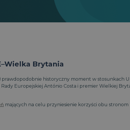
–Wielka Brytania
czał prawdopodobnie historyczny moment w stosunkach U
dy Europejskiej António Costa i premier Wielkiej Brytani
eń
mających na celu przyniesienie korzyści obu stronom 