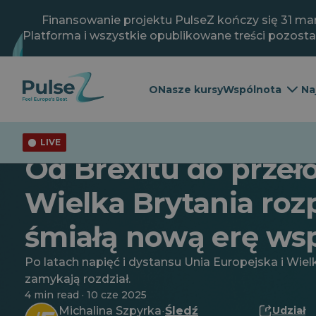
Przejdź
do
Finansowanie projektu PulseZ kończy się 31 mar
głównej
Platforma i wszystkie opublikowane treści pozost
treści
O
Nasze kursy
Wspólnota
Na
LIVE
Ogólne
Sprawy bieżące
Od Brexitu do przeł
Wielka Brytania roz
śmiałą nową erę ws
Po latach napięć i dystansu Unia Europejska i Wiel
zamykają rozdział.
4 min read · 10 cze 2025
Michalina Szpyrka
Śledź
Udział
·