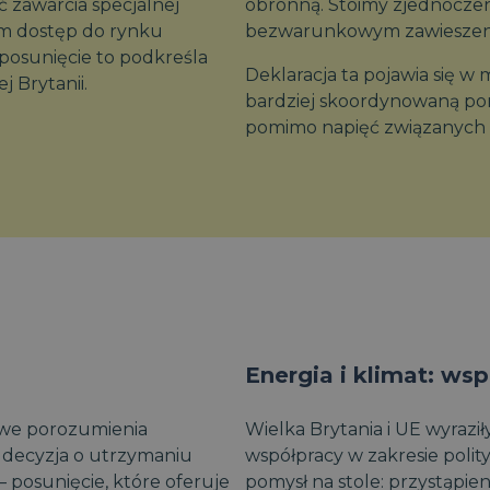
ć zawarcia specjalnej
obronną. Stoimy zjednoczen
om dostęp do rynku
bezwarunkowym zawieszeni
posunięcie to podkreśla
Deklaracja ta pojawia się 
j Brytanii.
bardziej skoordynowaną pomoc
pomimo napięć związanych 
Energia i klimat: ws
owe porozumienia
Wielka Brytania i UE wyrazi
 decyzja o utrzymaniu
współpracy w zakresie polity
posunięcie, które oferuje
pomysł na stole: przystąpien