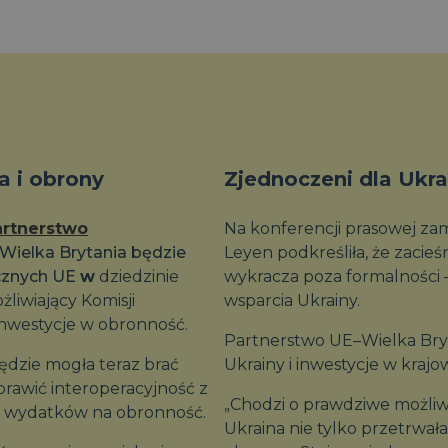
a i obrony
Zjednoczeni dla Ukra
artnerstwo
Na konferencji prasowej za
Wielka Brytania będzie
Leyen podkreśliła, że ​​zac
cznych UE
w
dziedzinie
wykracza poza formalności –
liwiający Komisji
wsparcia Ukrainy.
inwestycje w obronność.
Partnerstwo UE–Wielka Bry
będzie mogła teraz brać
Ukrainy i inwestycje w kraj
oprawić interoperacyjność z
„Chodzi o prawdziwe możliw
ch wydatków na obronność.
Ukraina nie tylko przetrwa