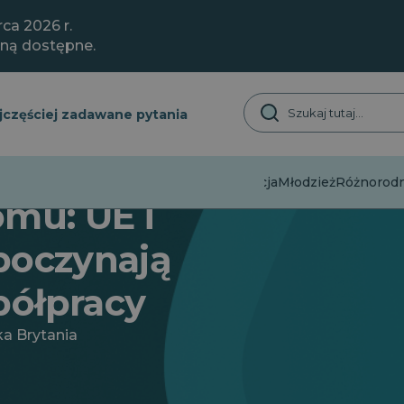
ca 2026 r.
aną dostępne.
jczęściej zadawane pytania
Dezinformacja
Młodzież
Różnorodno
omu: UE i
poczynają
półpracy
ka Brytania