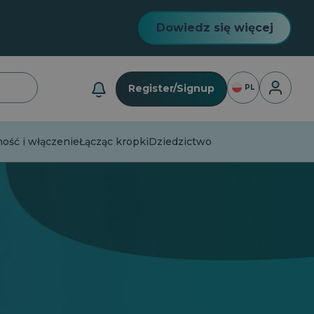
Dowiedz się więcej
Logowan
Register/Signup
PL
ść i włączenie
Łącząc kropki
Dziedzictwo