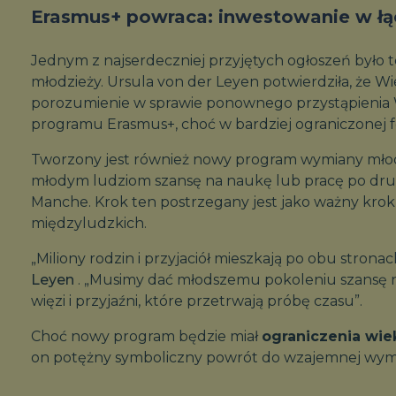
Erasmus+ powraca: inwestowanie w łą
Jednym z najserdeczniej przyjętych ogłoszeń było 
młodzieży. Ursula von der Leyen potwierdziła, że ​​Wi
porozumienie w sprawie ponownego przystąpienia Wi
programu Erasmus+, choć w bardziej ograniczonej f
Tworzony jest również nowy program wymiany młod
młodym ludziom szansę na naukę lub pracę po drugi
Manche. Krok ten postrzegany jest jako ważny kro
międzyludzkich.
„Miliony rodzin i przyjaciół mieszkają po obu stronac
Leyen
. „Musimy dać młodszemu pokoleniu szansę 
więzi i przyjaźni, które przetrwają próbę czasu”.
Choć nowy program będzie miał
ograniczenia wi
on potężny symboliczny powrót do wzajemnej wymia