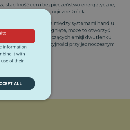
zą stabilność cen i bezpieczeństwo energetyczne,
odzi na bardziej ekologiczne źródła.
potencjalne powiązanie między systemami handlu
ii. Jeśli zostanie to osiągnięte, może to otworzyć
ite
owań granicznych dotyczących emisji dwutlenku
 zachowanie konkurencyjności przy jednoczesnym
re information
ych.
mbine it with
use of their
CCEPT ALL