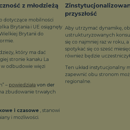
czność z młodzieżą
Zinstytucjonalizowan
przyszłość
to dotyczące mobilności
elka Brytania i UE osiągnęły
Aby utrzymać dynamikę, obi
elkiej Brytanii do
ustrukturyzowanych konsult
ormie.
się co najmniej raz w roku, 
spotykać się co sześć miesię
zieży, który ma dać
również będzie uczestniczył
ej stronie kanału La
k w odbudowie więzi
Ten układ instytucjonalny
zapewnić obu stronom możliw
regionalne.
h” –
powiedziała
von der
na zbudowanie trwałych
ekowe i czasowe
, stanowi
ny i możliwości.