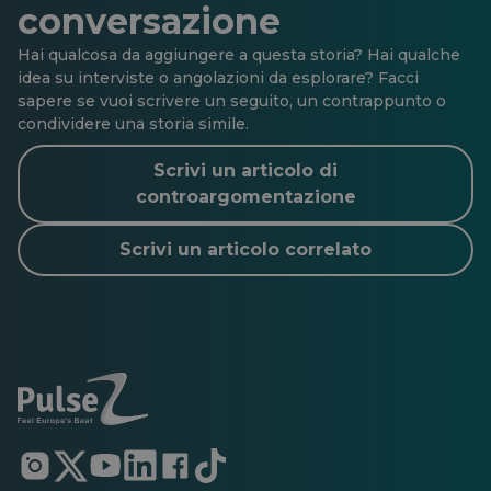
conversazione
Hai qualcosa da aggiungere a questa storia? Hai qualche
idea su interviste o angolazioni da esplorare? Facci
sapere se vuoi scrivere un seguito, un contrappunto o
condividere una storia simile.
Scrivi un articolo di
controargomentazione
Scrivi un articolo correlato
Si
Si
Si
Si
Si
Si
apre
apre
apre
apre
apre
apre