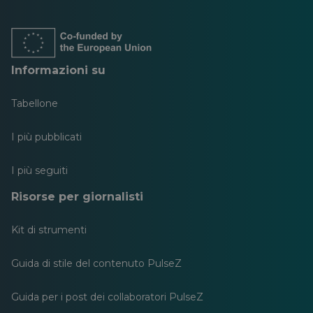
in
in
in
in
in
in
una
una
una
una
una
una
nuova
nuova
nuova
nuova
nuova
nuova
scheda
scheda
scheda
scheda
scheda
scheda
Informazioni su
Tabellone
I più pubblicati
I più seguiti
Risorse per giornalisti
Kit di strumenti
Guida di stile del contenuto PulseZ
Guida per i post dei collaboratori PulseZ