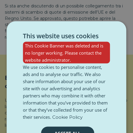
Si sta anche discutendo di un possibile collegamento tra i
sistemi di scambio di quote di emissione dell'UE e del
Regno Unito. Se approvato, questo potrebbe aprire la
strada a esenzioni per l'adeguamento del carbonio alle
frontiere, facilitando la competitività delle industrie e il
This website uses cookies
raggiungimento degli obiettivi climatici.
This Cookie Banner was deleted and is
no longer working. Please contact the
website administrator.
We use cookies to personalise content,
ads and to analyse our traffic. We also
Erasmus+ Returns: investire nella
share information about your use of our
connessione tra i giovani
site with our advertising and analytics
partners who may combine it with other
Uno degli annunci più accolti con entusiasmo ha riguardato
information that you’ve provided to them
la mobilità giovanile. Ursula von der Leyen ha confermato
or that they’ve collected from your use of
che Regno Unito e UE hanno raggiunto un accordo per il
their services.
Cookie Policy
rientro del Regno Unito in Erasmus+, seppur in forma più
limitata.