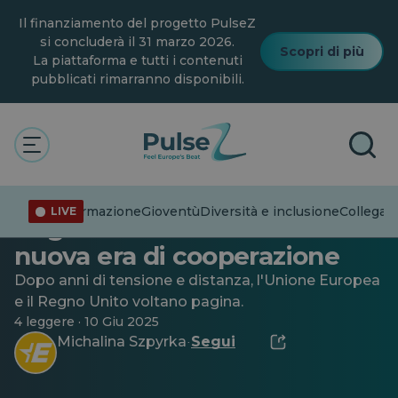
Vai
Il finanziamento del progetto PulseZ
al
contenuto
si concluderà il 31 marzo 2026.
Scopri di più
principale
La piattaforma e tutti i contenuti
pubblicati rimarranno disponibili.
Attualità
Generale
Dalla Brexit alla svolta: UE e
Disinformazione
Gioventù
Diversità e inclusione
Collegare
LIVE
Regno Unito lanciano una
nuova era di cooperazione
Dopo anni di tensione e distanza, l'Unione Europea
e il Regno Unito voltano pagina.
4 leggere · 10 Giu 2025
Michalina Szpyrka
Segui
·